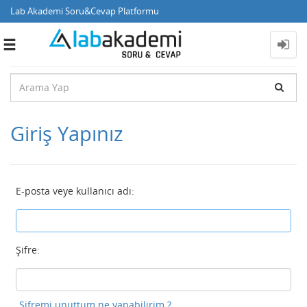
Lab Akademi Soru&Cevap Platformu
Toggle
navigation
Giriş Yapınız
E-posta veye kullanıcı adı:
Şifre:
Şifremi unuttum ne yapabilirim ?