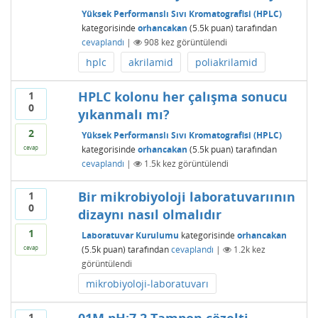
Yüksek Performanslı Sıvı Kromatografisi (HPLC)
kategorisinde
orhancakan
(
5.5k
puan)
tarafından
cevaplandı
|
908
kez görüntülendi
hplc
akrilamid
poliakrilamid
HPLC kolonu her çalışma sonucu
1
0
yıkanmalı mı?
2
Yüksek Performanslı Sıvı Kromatografisi (HPLC)
kategorisinde
orhancakan
(
5.5k
puan)
tarafından
cevap
cevaplandı
|
1.5k
kez görüntülendi
Bir mikrobiyoloji laboratuvarıının
1
0
dizaynı nasıl olmalıdır
1
Laboratuvar Kurulumu
kategorisinde
orhancakan
(
5.5k
puan)
tarafından
cevaplandı
|
1.2k
kez
cevap
görüntülendi
mikrobiyoloji-laboratuvarı
1