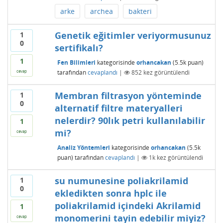
arke
archea
bakteri
Genetik eğitimler veriyormusunuz
1
0
sertifikalı?
1
Fen Bilimleri
kategorisinde
orhancakan
(
5.5k
puan)
tarafından
cevaplandı
|
852
kez görüntülendi
cevap
Membran filtrasyon yönteminde
1
0
alternatif filtre materyalleri
nelerdir? 90lık petri kullanılabilir
1
mi?
cevap
Analiz Yöntemleri
kategorisinde
orhancakan
(
5.5k
puan)
tarafından
cevaplandı
|
1k
kez görüntülendi
su numunesine poliakrilamid
1
0
ekledikten sonra hplc ile
poliakrilamid içindeki Akrilamid
1
monomerini tayin edebilir miyiz?
cevap