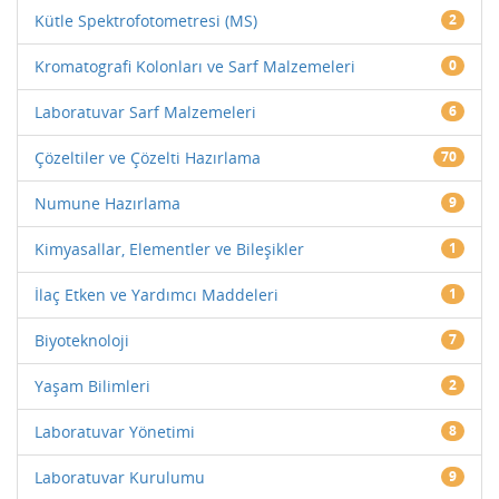
Kütle Spektrofotometresi (MS)
2
Kromatografi Kolonları ve Sarf Malzemeleri
0
Laboratuvar Sarf Malzemeleri
6
Çözeltiler ve Çözelti Hazırlama
70
Numune Hazırlama
9
Kimyasallar, Elementler ve Bileşikler
1
İlaç Etken ve Yardımcı Maddeleri
1
Biyoteknoloji
7
Yaşam Bilimleri
2
Laboratuvar Yönetimi
8
Laboratuvar Kurulumu
9