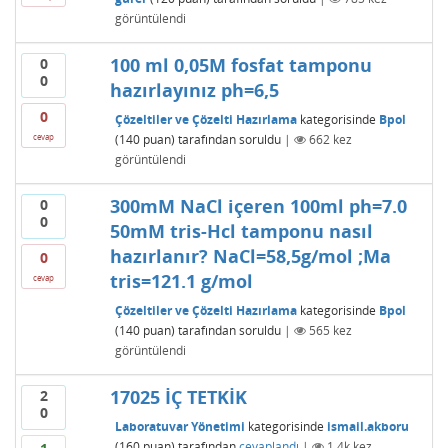
görüntülendi
100 ml 0,05M fosfat tamponu
0
0
hazırlayınız ph=6,5
0
Çözeltiler ve Çözelti Hazırlama
kategorisinde
Bpol
(
140
puan)
tarafından
soruldu
|
662
kez
cevap
görüntülendi
300mM NaCl içeren 100ml ph=7.0
0
0
50mM tris-Hcl tamponu nasıl
hazırlanır? NaCl=58,5g/mol ;Ma
0
tris=121.1 g/mol
cevap
Çözeltiler ve Çözelti Hazırlama
kategorisinde
Bpol
(
140
puan)
tarafından
soruldu
|
565
kez
görüntülendi
17025 İÇ TETKİK
2
0
Laboratuvar Yönetimi
kategorisinde
ismail.akboru
(
160
puan)
tarafından
cevaplandı
|
1.4k
kez