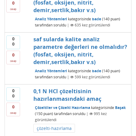
(fosfat, oksijen, nitrit,
0
demir,sertlik,bakır v.s)
cevap
Analiz Yöntemleri
kategorisinde
bade
(
140
puan)
tarafından
soruldu
|
635
kez görüntülendi
saf sularda kalite analiz
0
0
parametre değerleri ne olmalıdır?
(fosfat, oksijen, nitrit,
0
demir,sertlik,bakır v.s)
cevap
Analiz Yöntemleri
kategorisinde
bade
(
140
puan)
tarafından
soruldu
|
599
kez görüntülendi
0,1 N HCl çözeltisinin
0
0
hazırlanmasındaki amaç
0
Çözeltiler ve Çözelti Hazırlama
kategorisinde
Başak
(
150
puan)
tarafından
soruldu
|
995
kez
cevap
görüntülendi
çözelti-hazırlama