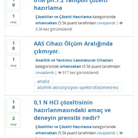
01M pH:7.2 Tampon çözelti
0
hazırlama
1
Çözeltiler ve Çözelti Hazırlama
kategorisinde
orhancakan
(
5.5k
puan)
tarafından
cevaplandı
|
cevap
3.3k
kez görüntülendi
AAS Cihazı Ölçüm Aralığında
1
0
çıkmıyor.
1
Analitik ve Yardımcı Laboratuvar Cihazları
kategorisinde
orhancakan
(
5.5k
puan)
tarafından
cevap
cevaplandı
|
917
kez görüntülendi
analiz
atomik-absorpsiyon-spektrofotometresi
0,1 N HCl çözeltisinin
1
0
hazırlanmasındaki amaç ve
deneyin prensibi nedir?
2
cevap
Çözeltiler ve Çözelti Hazırlama
kategorisinde
orhancakan
(
5.5k
puan)
tarafından
cevaplandı
|