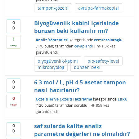
tampon-çözelti
avrupa-farmakopisi
Biyogüvenlik kabini içerisinde
0
0
bunzen beki kullanılır mı?
1
Analiz Yöntemleri
kategorisinde
cemresolaroglu
(
170
puan)
tarafından
cevaplandı
|
1.3k
kez
cevap
görüntülendi
biyogüvenlik-kabini
bio-safety-level
mikrobiyoloji
bunzen-beki
6.3 mol / L, pH 4.5 asetat tampon
0
0
nasıl hazırlanır?
0
Çözeltiler ve Çözelti Hazırlama
kategorisinde
EBRU
(
120
puan)
tarafından
soruldu
|
859
kez
cevap
görüntülendi
saf sularda kalite analiz
0
0
parametre değerleri ne olmalıdır?