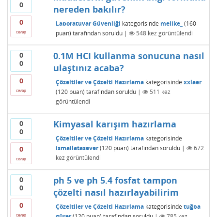
0
nereden bakılır?
0
Laboratuvar Güvenliği
kategorisinde
melike_
(
160
puan)
tarafından
soruldu
|
548
kez görüntülendi
cevap
0.1M HCI kullanma sonucuna nasıl
0
0
ulaştınız acaba?
0
Çözeltiler ve Çözelti Hazırlama
kategorisinde
xxlaer
(
120
puan)
tarafından
soruldu
|
511
kez
cevap
görüntülendi
Kimyasal karışım hazırlama
0
0
Çözeltiler ve Çözelti Hazırlama
kategorisinde
ismailatasever
(
120
puan)
tarafından
soruldu
|
672
0
kez görüntülendi
cevap
ph 5 ve ph 5.4 fosfat tampon
0
0
çözelti nasıl hazırlayabilirim
0
Çözeltiler ve Çözelti Hazırlama
kategorisinde
tuğba
gürer
(
120
puan)
tarafından
soruldu
|
785
kez
cevap