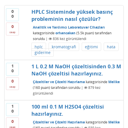
HPLC Sisteminde yüksek basınç
0
0
probleminin nasıl çözülür?
0
Analitik ve Yardımcı Laboratuvar Cihazları
kategorisinde
orhancakan
(
5.5k
puan)
tarafından
cevap
soruldu
|
836
kez görüntülendi
hplc
kromatografi
eğitimi
hata
giderme
1 L 0.2 M NaOH çözeltisinden 0.3 M
1
0
NaOH çözeltisi hazırlayınız.
0
Çözeltiler ve Çözelti Hazırlama
kategorisinde
Melike
(
160
puan)
tarafından
soruldu
|
879
kez
cevap
görüntülendi
100 ml 0.1 M H2SO4 çözeltisi
1
0
hazırlayınız.
0
Çözeltiler ve Çözelti Hazırlama
kategorisinde
Melike
(
160
puan)
tarafından
soruldu
|
939
kez
cevap