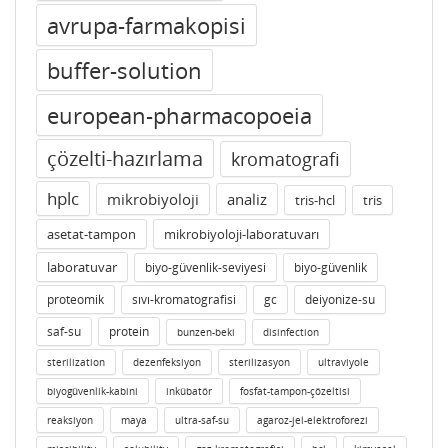
avrupa-farmakopisi
buffer-solution
european-pharmacopoeia
çözelti-hazırlama
kromatografi
hplc
mikrobiyoloji
analiz
tris-hcl
tris
asetat-tampon
mikrobiyoloji-laboratuvarı
laboratuvar
biyo-güvenlik-seviyesi
biyo-güvenlik
proteomik
sıvı-kromatografisi
gc
deiyonize-su
saf-su
protein
bunzen-beki
disinfection
sterilization
dezenfeksiyon
sterilizasyon
ultraviyole
biyogüvenlik-kabini
inkübatör
fosfat-tampon-çözeltisi
reaksiyon
maya
ultra-saf-su
agaroz-jel-elektroforezi