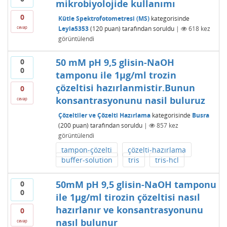
mikrobiyolojide kullanımı
0
Kütle Spektrofotometresi (MS)
kategorisinde
Leyla5353
(
120
puan)
tarafından
soruldu
|
618
kez
cevap
görüntülendi
50 mM pH 9,5 glisin-NaOH
0
0
tamponu ile 1µg/ml trozin
çözeltisi hazırlanmistir.Bunun
0
konsantrasyonunu nasil buluruz
cevap
Çözeltiler ve Çözelti Hazırlama
kategorisinde
Busra
(
200
puan)
tarafından
soruldu
|
857
kez
görüntülendi
tampon-çözelti
çözelti-hazırlama
buffer-solution
tris
tris-hcl
50mM pH 9,5 glisin-NaOH tamponu
0
0
ile 1µg/ml tirozin çözeltisi nasıl
hazırlanır ve konsantrasyonunu
0
nasıl bulunur
cevap