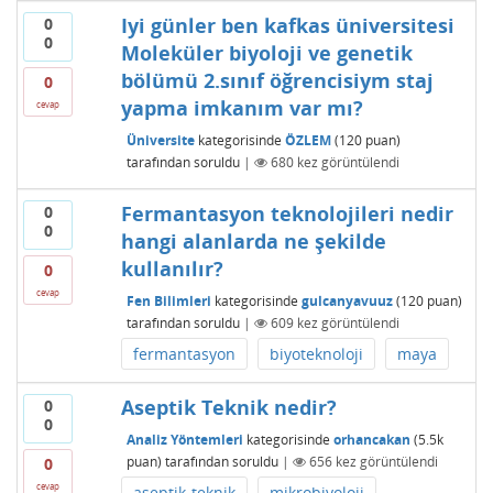
Iyi günler ben kafkas üniversitesi
0
0
Moleküler biyoloji ve genetik
bölümü 2.sınıf öğrencisiym staj
0
yapma imkanım var mı?
cevap
Üniversite
kategorisinde
ÖZLEM
(
120
puan)
tarafından
soruldu
|
680
kez görüntülendi
Fermantasyon teknolojileri nedir
0
0
hangi alanlarda ne şekilde
kullanılır?
0
cevap
Fen Bilimleri
kategorisinde
gulcanyavuuz
(
120
puan)
tarafından
soruldu
|
609
kez görüntülendi
fermantasyon
biyoteknoloji
maya
Aseptik Teknik nedir?
0
0
Analiz Yöntemleri
kategorisinde
orhancakan
(
5.5k
puan)
tarafından
soruldu
|
656
kez görüntülendi
0
cevap
aseptik-teknik
mikrobiyoloji