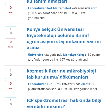
kullanım amaçları
0
Laboratuvar Sarf Malzemeleri
kategorisinde
zozo
(
130
puan)
tarafından
soruldu
|
499
kez
cevap
görüntülendi
Konya Selçuk Üniversitesi
1
0
Biyoteknoloji bölümü 3.sınıf
öğrencisiyim staj imkanım var mı
0
acaba
cevap
Üniversite
kategorisinde
Menekşe Keleş
(
130
puan)
tarafından
soruldu
|
657
kez görüntülendi
kozmetik üzerine mikrobiyoloji
1
0
lab kurulumu/ dökümanları
0
Laboratuvar Kurulumu
kategorisinde
eleaf
(
130
puan)
tarafından
soruldu
|
683
kez görüntülendi
cevap
ICP spektrometresi hakkında bilgi
1
0
verebilir misiniz?