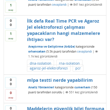
puan)
tarafından
cevaplandı
|
841
kez görüntülendi
1
cevap
İlk defa Real Time PCR ve Agaroz
0
0
Jel elektroforezi çalışması
yapacakların hangi malzemelere
1
ihtiyacı var?
cevap
Araştırma ve Geliştirme (Ar&Ge)
kategorisinde
orhancakan
(
5.5k
puan)
tarafından
cevaplandı
|
1.1k
kez görüntülendi
dna-isolation
rna-isolation
agaroz-jel-elektroforezi
pcr
mlpa testti nerde yapabilirim
0
0
Analiz Yöntemleri
kategorisinde
cumerham
(
150
puan)
tarafından
soruldu
|
551
kez görüntülendi
0
cevap
Maddelerin güvenlik bilgi formuna
0