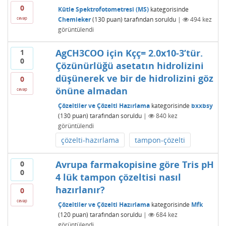
0
Kütle Spektrofotometresi (MS)
kategorisinde
Chemieker
(
130
puan)
tarafından
soruldu
|
494
kez
cevap
görüntülendi
AgCH3COO için Kçç= 2.0x10-3’tür.
1
0
Çözünürlüğü asetatın hidrolizini
düşünerek ve bir de hidrolizini göz
0
önüne almadan
cevap
Çözeltiler ve Çözelti Hazırlama
kategorisinde
bxxbsy
(
130
puan)
tarafından
soruldu
|
840
kez
görüntülendi
çözelti-hazırlama
tampon-çözelti
Avrupa farmakopisine göre Tris pH
0
0
4 lük tampon çözeltisi nasıl
hazırlanır?
0
cevap
Çözeltiler ve Çözelti Hazırlama
kategorisinde
Mfk
(
120
puan)
tarafından
soruldu
|
684
kez
görüntülendi