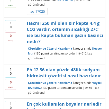
1
görüntülendi
cevap
iso-17025
Hacmi 250 ml olan bir kapta 4.4 g
1
0
CO2 vardır. ortamın sıcaklığı 27c°
ise bu kapta bulunan gazın basıncı
0
nedir?
cevap
Çözeltiler ve Çözelti Hazırlama
kategorisinde
Kevser
Nur
(
130
puan)
tarafından
soruldu
|
612
kez
görüntülendi
Ph 12.36 olan yüzde 48lik sodyum
1
0
hidroksit çözeltisi nasıl hazırlanır
0
Çözeltiler ve Çözelti Hazırlama
kategorisinde
Veysel
DURMAZ
(
130
puan)
tarafından
soruldu
|
651
kez
cevap
görüntülendi
En çok kullanılan boyalar nerledir
1
0