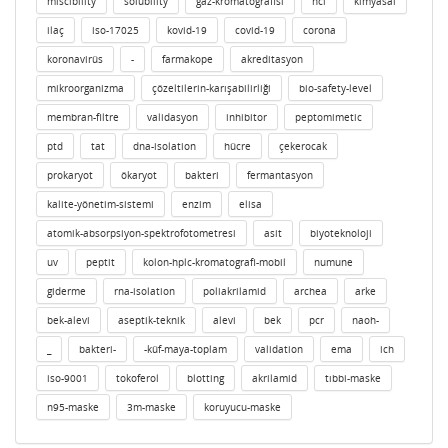
miscibility
solubility
gaz-kromatografisi
hcl
kimyasal
ilaç
iso-17025
kovid-19
covid-19
corona
koronavirüs
-
farmakope
akreditasyon
mikroorganizma
çözeltilerin-karışabilirliği
bio-safety-level
membran-filtre
validasyon
inhibitor
peptomimetic
ptd
tat
dna-isolation
hücre
çekerocak
prokaryot
ökaryot
bakteri
fermantasyon
kalite-yönetim-sistemi
enzim
elisa
atomik-absorpsiyon-spektrofotometresi
asit
biyoteknoloji
uv
peptit
kolon-hplc-kromatografi-mobil
numune
giderme
rna-isolation
poliakrilamid
archea
arke
bek-alevi
aseptik-teknik
alevi
bek
pcr
naoh-
_
bakteri-
-küf-maya-toplam
validation
ema
ich
iso-9001
tokoferol
blotting
akrilamid
tıbbi-maske
n95-maske
3m-maske
koruyucu-maske