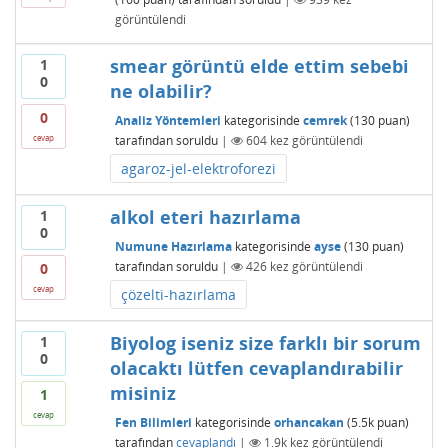
görüntülendi
smear görüntü elde ettim sebebi
1
0
ne olabilir?
0
Analiz Yöntemleri
kategorisinde
cemrek
(
130
puan)
tarafından
soruldu
|
604
kez görüntülendi
cevap
agaroz-jel-elektroforezi
alkol eteri hazırlama
1
0
Numune Hazırlama
kategorisinde
ayse
(
130
puan)
tarafından
soruldu
|
426
kez görüntülendi
0
cevap
çözelti-hazırlama
Biyolog iseniz size farklı bir sorum
1
0
olacaktı lütfen cevaplandırabilir
misiniz
1
cevap
Fen Bilimleri
kategorisinde
orhancakan
(
5.5k
puan)
tarafından
cevaplandı
|
1.9k
kez görüntülendi