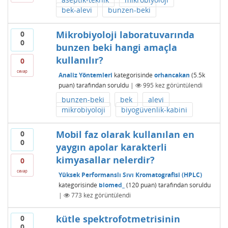
bek-alevi
bunzen-beki
Mikrobiyoloji laboratuvarında
0
0
bunzen beki hangi amaçla
kullanılır?
0
cevap
Analiz Yöntemleri
kategorisinde
orhancakan
(
5.5k
puan)
tarafından
soruldu
|
995
kez görüntülendi
bunzen-beki
bek
alevi
mikrobiyoloji
biyogüvenlik-kabini
Mobil faz olarak kullanılan en
0
0
yaygın apolar karakterli
kimyasallar nelerdir?
0
cevap
Yüksek Performanslı Sıvı Kromatografisi (HPLC)
kategorisinde
biomed_
(
120
puan)
tarafından
soruldu
|
773
kez görüntülendi
kütle spektrofotmetrisinin
0
0