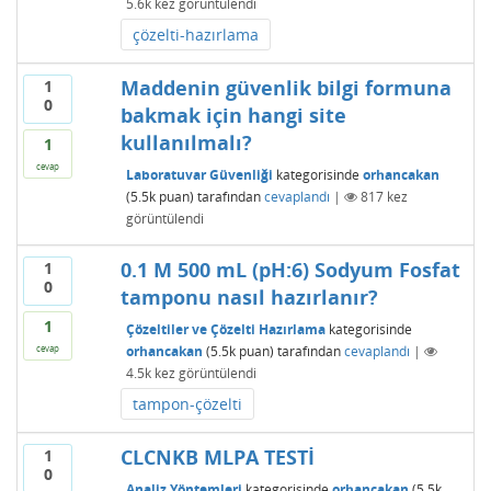
5.6k
kez görüntülendi
çözelti-hazırlama
Maddenin güvenlik bilgi formuna
1
0
bakmak için hangi site
kullanılmalı?
1
cevap
Laboratuvar Güvenliği
kategorisinde
orhancakan
(
5.5k
puan)
tarafından
cevaplandı
|
817
kez
görüntülendi
0.1 M 500 mL (pH:6) Sodyum Fosfat
1
0
tamponu nasıl hazırlanır?
1
Çözeltiler ve Çözelti Hazırlama
kategorisinde
orhancakan
(
5.5k
puan)
tarafından
cevaplandı
|
cevap
4.5k
kez görüntülendi
tampon-çözelti
CLCNKB MLPA TESTİ
1
0
Analiz Yöntemleri
kategorisinde
orhancakan
(
5.5k