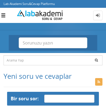
Lab Akademi Soru&Cevap Platformu
Toggle
navigation
Yeni soru ve cevaplar
Bir soru sor: