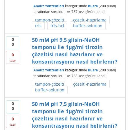
Analiz Yöntemleri
kategorisinde
Busra
(
200
puan)
tarafından
soruldu
|
757
kez görüntülendi
tampon-çözelti
çözelti-hazırlama
tris
tris-hcl
buffer-solution
50 mM pH 9,5 glisin-NaOH
0
0
tamponu ile 1µg/ml tirozin
çözeltisi nasıl hazırlanır ve
0
konsantrasyonu nasıl belirlenir?
cevap
Analiz Yöntemleri
kategorisinde
Busra
(
200
puan)
tarafından
soruldu
|
738
kez görüntülendi
tampon-çözelti
çözelti-hazırlama
buffer-solution
50 mM pH 7,5 glisin-NaOH
0
0
tamponu ile 1µg/ml tirozin
çözeltisi nasıl hazırlanır ve
0
konsantrasyonu nasıl belirlenir?
cevap