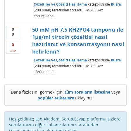
Çözeltiler ve Çözelti Hazırlama
kategorisinde
Busra
(
200
puan)
tarafından
soruldu
|
703
kez
görüntülendi
50 mM pH 7,5 KH2PO4 tamponu ile
0
0
1µg/ml tirozin çözeltisi nasıl
hazırlanır ve konsantrasyonu nasıl
0
belirlenir?
cevap
Çözeltiler ve Çözelti Hazırlama
kategorisinde
Busra
(
200
puan)
tarafından
soruldu
|
739
kez
görüntülendi
Daha fazlasını görmek için,
tüm soruların listesine
veya
popüler etiketlere
tıklayınız.
Hoş geldiniz; Lab Akademi Soru&Cevap platformu sizlere
sorularınızın diğer kullanıcılarımız tarafından
cevaplanması için bir ortam sağlar.