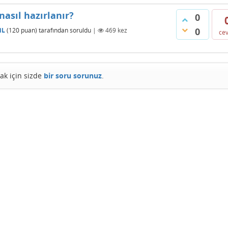
nasıl hazırlanır?
0
0
iL
(
120
puan)
tarafından
soruldu
|
469
kez
ce
ak için sizde
bir soru sorunuz
.