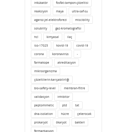
inkübatör
fosfat-tampon-çözeltisi
reaksiyon
maya
ultra-saf-su
agaroz-jel-elektroforezi
miscibility
solubility
gaz-kromatografisi
hcl
kimyasal
ilaç
iso-17025
kovid-19
covid-19
corona
koronavirüs
-
farmakope
akreditasyon
mikroorganizma
çözeltilerin-karışabilirliği
bio-safety-level
membran-filtre
validasyon
inhibitor
peptomimetic
ptd
tat
dna-isolation
hücre
çekerocak
prokaryot
ökaryot
bakteri
fermantasyon