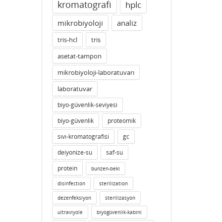
kromatografi
hplc
mikrobiyoloji
analiz
tris-hcl
tris
asetat-tampon
mikrobiyoloji-laboratuvarı
laboratuvar
biyo-güvenlik-seviyesi
biyo-güvenlik
proteomik
sıvı-kromatografisi
gc
deiyonize-su
saf-su
protein
bunzen-beki
disinfection
sterilization
dezenfeksiyon
sterilizasyon
ultraviyole
biyogüvenlik-kabini