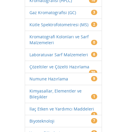
Kromatografisi (HPLC)
10
Gaz Kromatografisi (GC)
3
Kütle Spektrofotometresi (MS)
2
Kromatografi Kolonları ve Sarf
Malzemeleri
0
Laboratuvar Sarf Malzemeleri
6
Çözeltiler ve Çözelti Hazırlama
70
Numune Hazırlama
9
Kimyasallar, Elementler ve
Bileşikler
1
İlaç Etken ve Yardımcı Maddeleri
1
Biyoteknoloji
7