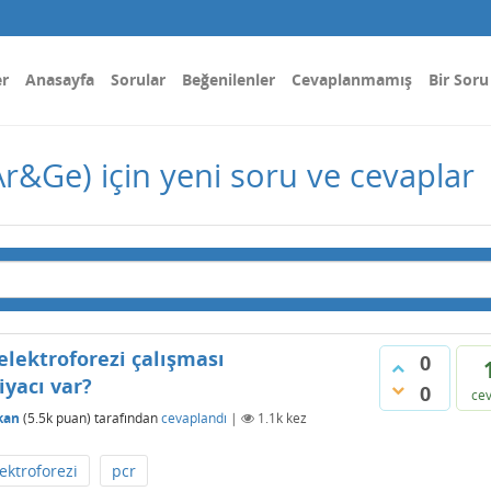
er
Anasayfa
Sorular
Beğenilenler
Cevaplanmamış
Bir Soru
Ar&Ge) için yeni soru ve cevaplar
elektroforezi çalışması
0
yacı var?
0
ce
kan
(
5.5k
puan)
tarafından
cevaplandı
|
1.1k
kez
ektroforezi
pcr