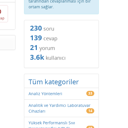
tarafından cevaplanması için bir
ortam sağlar.
0
vap
230
soru
139
cevap
21
yorum
3.6k
kullanıcı
Tüm kategoriler
Analiz Yöntemleri
33
Analitik ve Yardımcı Laboratuvar
Cihazları
14
Yüksek Performanslı Sıvı