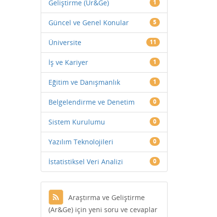
Geliştirme (Ür&Ge)
1
Güncel ve Genel Konular
5
Üniversite
11
İş ve Kariyer
1
Eğitim ve Danışmanlık
1
Belgelendirme ve Denetim
0
Sistem Kurulumu
0
Yazılım Teknolojileri
0
İstatistiksel Veri Analizi
0
Araştırma ve Geliştirme
(Ar&Ge) için yeni soru ve cevaplar