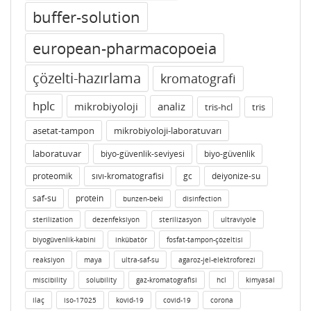
buffer-solution
european-pharmacopoeia
çözelti-hazırlama
kromatografi
hplc
mikrobiyoloji
analiz
tris-hcl
tris
asetat-tampon
mikrobiyoloji-laboratuvarı
laboratuvar
biyo-güvenlik-seviyesi
biyo-güvenlik
proteomik
sıvı-kromatografisi
gc
deiyonize-su
saf-su
protein
bunzen-beki
disinfection
sterilization
dezenfeksiyon
sterilizasyon
ultraviyole
biyogüvenlik-kabini
inkübatör
fosfat-tampon-çözeltisi
reaksiyon
maya
ultra-saf-su
agaroz-jel-elektroforezi
miscibility
solubility
gaz-kromatografisi
hcl
kimyasal
ilaç
iso-17025
kovid-19
covid-19
corona