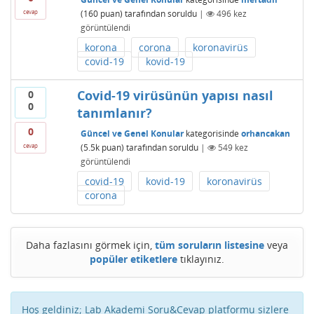
(
160
puan)
tarafından
soruldu
|
496
kez
cevap
görüntülendi
korona
corona
koronavirüs
covid-19
kovid-19
Covid-19 virüsünün yapısı nasıl
0
0
tanımlanır?
0
Güncel ve Genel Konular
kategorisinde
orhancakan
(
5.5k
puan)
tarafından
soruldu
|
549
kez
cevap
görüntülendi
covid-19
kovid-19
koronavirüs
corona
Daha fazlasını görmek için,
tüm soruların listesine
veya
popüler etiketlere
tıklayınız.
Hoş geldiniz; Lab Akademi Soru&Cevap platformu sizlere