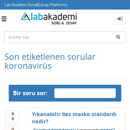
Lab Akademi Soru&Cevap Platformu
Toggle
navigation
Son etiketlenen sorular
koronavirüs
Bir soru sor:
Yıkanabilir bez maske standardı
0
0
nedir?
0
Güncel ve Genel Konular
kategorisinde
mertadil