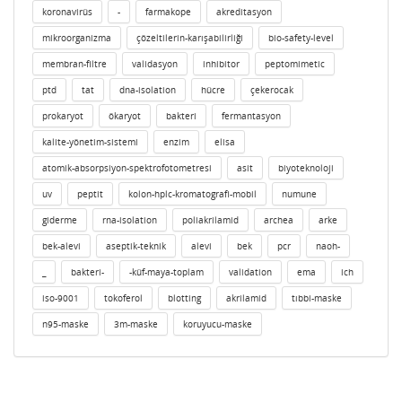
koronavirüs
-
farmakope
akreditasyon
mikroorganizma
çözeltilerin-karışabilirliği
bio-safety-level
membran-filtre
validasyon
inhibitor
peptomimetic
ptd
tat
dna-isolation
hücre
çekerocak
prokaryot
ökaryot
bakteri
fermantasyon
kalite-yönetim-sistemi
enzim
elisa
atomik-absorpsiyon-spektrofotometresi
asit
biyoteknoloji
uv
peptit
kolon-hplc-kromatografi-mobil
numune
giderme
rna-isolation
poliakrilamid
archea
arke
bek-alevi
aseptik-teknik
alevi
bek
pcr
naoh-
_
bakteri-
-küf-maya-toplam
validation
ema
ich
iso-9001
tokoferol
blotting
akrilamid
tıbbi-maske
n95-maske
3m-maske
koruyucu-maske