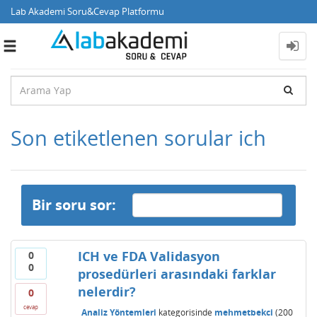
Lab Akademi Soru&Cevap Platformu
Toggle
navigation
Son etiketlenen sorular ich
Bir soru sor:
ICH ve FDA Validasyon
0
0
prosedürleri arasındaki farklar
nelerdir?
0
cevap
Analiz Yöntemleri
kategorisinde
mehmetbekci
(
200