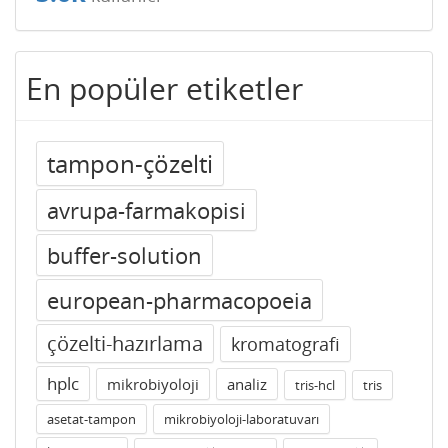
En popüler etiketler
tampon-çözelti
avrupa-farmakopisi
buffer-solution
european-pharmacopoeia
çözelti-hazırlama
kromatografi
hplc
mikrobiyoloji
analiz
tris-hcl
tris
asetat-tampon
mikrobiyoloji-laboratuvarı