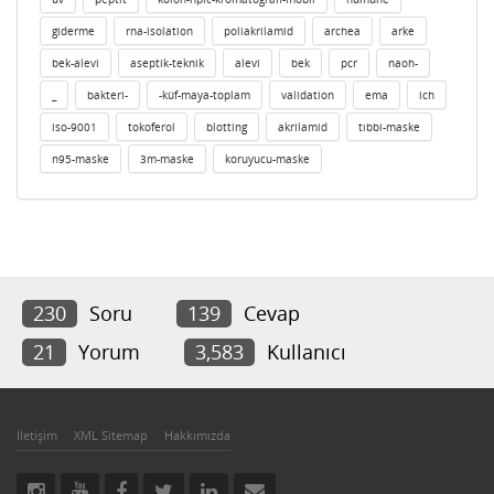
giderme
rna-isolation
poliakrilamid
archea
arke
bek-alevi
aseptik-teknik
alevi
bek
pcr
naoh-
_
bakteri-
-küf-maya-toplam
validation
ema
ich
iso-9001
tokoferol
blotting
akrilamid
tıbbi-maske
n95-maske
3m-maske
koruyucu-maske
230
Soru
139
Cevap
21
Yorum
3,583
Kullanıcı
İletişim
XML Sitemap
Hakkımızda