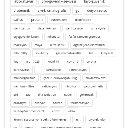
laboratuvar
biyo-güvenlik-seviyesi
biyo-güvenlik
proteomik
sıvı-kromatografisi
gc
deiyonize-su
saf-su
protein
bunzen-beki
disinfection
sterilization
dezenfeksiyon
sterilizasyon
ultraviyole
biyogüvenlik-kabini
inkübatör
fosfat-tampon-çözeltisi
reaksiyon
maya
ultra-saf-su
agaroz-jel-elektroforezi
miscibility
solubility
gaz-kromatografisi
hcl
kimyasal
ilaç
iso-17025
kovid-19
covid-19
corona
koronavirüs
-
farmakope
akreditasyon
mikroorganizma
çözeltilerin-karışabilirliği
bio-safety-level
membran-filtre
validasyon
inhibitor
peptomimetic
ptd
tat
dna-isolation
hücre
çekerocak
prokaryot
ökaryot
bakteri
fermantasyon
kalite-yönetim-sistemi
enzim
elisa
atomik-absorpsiyon-spektrofotometresi
asit
biyoteknoloji
uv
peptit
kolon-hplc-kromatografi-mobil
numune