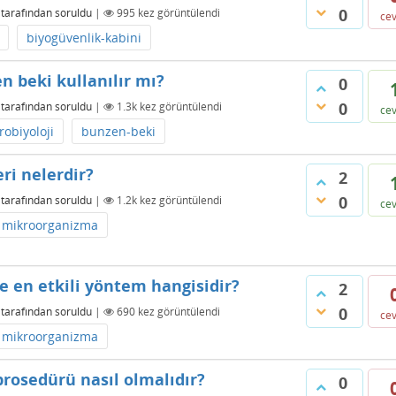
0
tarafından
soruldu
|
995
kez görüntülendi
ce
biyogüvenlik-kabini
n beki kullanılır mı?
0
0
tarafından
soruldu
|
1.3k
kez görüntülendi
ce
robiyoloji
bunzen-beki
i nelerdir?
2
0
tarafından
soruldu
|
1.2k
kez görüntülendi
ce
mikroorganizma
en etkili yöntem hangisidir?
2
0
tarafından
soruldu
|
690
kez görüntülendi
ce
mikroorganizma
prosedürü nasıl olmalıdır?
0