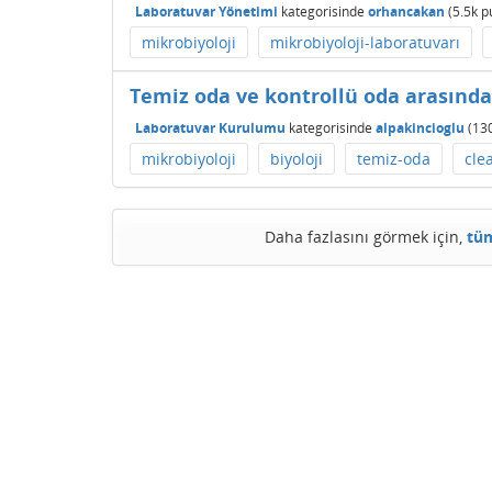
Laboratuvar Yönetimi
kategorisinde
orhancakan
(
5.5k
p
mikrobiyoloji
mikrobiyoloji-laboratuvarı
Temiz oda ve kontrollü oda arasında 
Laboratuvar Kurulumu
kategorisinde
alpakincioglu
(
13
mikrobiyoloji
biyoloji
temiz-oda
cle
Daha fazlasını görmek için,
tüm