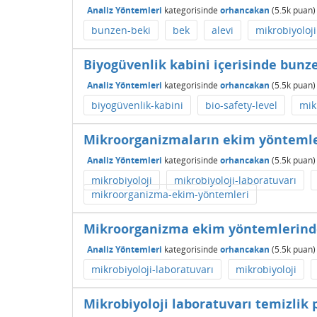
Analiz Yöntemleri
kategorisinde
orhancakan
(
5.5k
puan)
bunzen-beki
bek
alevi
mikrobiyoloji
Biyogüvenlik kabini içerisinde bunze
Analiz Yöntemleri
kategorisinde
orhancakan
(
5.5k
puan)
biyogüvenlik-kabini
bio-safety-level
mik
Mikroorganizmaların ekim yöntemler
Analiz Yöntemleri
kategorisinde
orhancakan
(
5.5k
puan)
mikrobiyoloji
mikrobiyoloji-laboratuvarı
mikroorganizma-ekim-yöntemleri
Mikroorganizma ekim yöntemlerinde 
Analiz Yöntemleri
kategorisinde
orhancakan
(
5.5k
puan)
mikrobiyoloji-laboratuvarı
mikrobiyoloji
Mikrobiyoloji laboratuvarı temizlik 