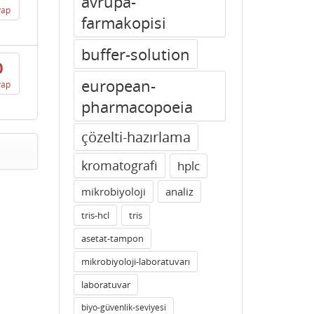
avrupa-
vap
farmakopisi
buffer-solution
0
european-
vap
pharmacopoeia
çözelti-hazırlama
kromatografi
hplc
mikrobiyoloji
analiz
tris-hcl
tris
asetat-tampon
mikrobiyoloji-laboratuvarı
laboratuvar
biyo-güvenlik-seviyesi