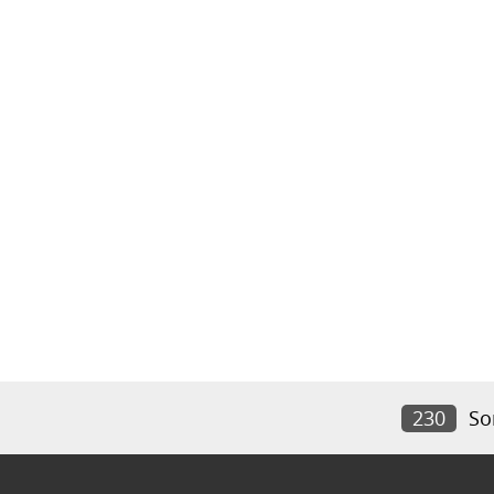
230
So