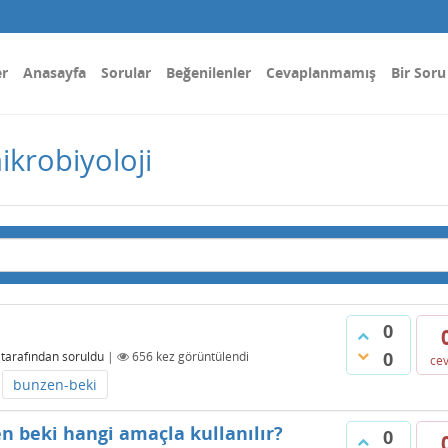
er
Anasayfa
Sorular
Beğenilenler
Cevaplanmamış
Bir Soru
ikrobiyoloji
0
0
tarafından
soruldu
|
656
kez görüntülendi
ce
bunzen-beki
n beki hangi amaçla kullanılır?
0