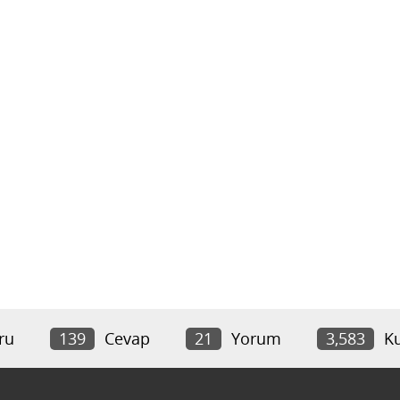
ru
139
Cevap
21
Yorum
3,583
Ku