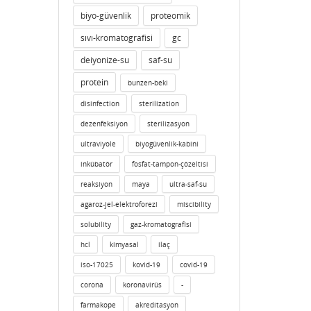
biyo-güvenlik
proteomik
sıvı-kromatografisi
gc
deiyonize-su
saf-su
protein
bunzen-beki
disinfection
sterilization
dezenfeksiyon
sterilizasyon
ultraviyole
biyogüvenlik-kabini
inkübatör
fosfat-tampon-çözeltisi
reaksiyon
maya
ultra-saf-su
agaroz-jel-elektroforezi
miscibility
solubility
gaz-kromatografisi
hcl
kimyasal
ilaç
iso-17025
kovid-19
covid-19
corona
koronavirüs
-
farmakope
akreditasyon