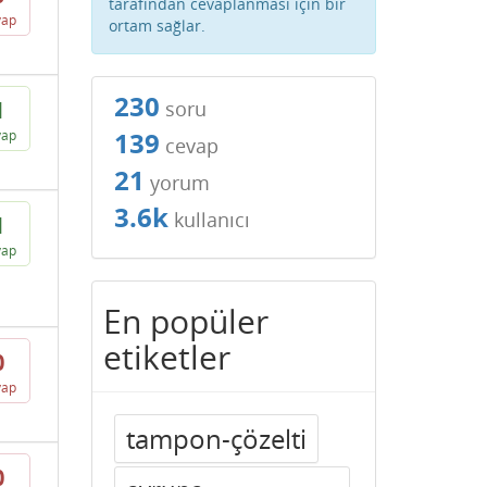
tarafından cevaplanması için bir
vap
ortam sağlar.
230
1
soru
139
vap
cevap
21
yorum
3.6k
kullanıcı
1
vap
En popüler
etiketler
0
vap
tampon-çözelti
0