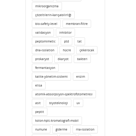
mikroorganizma
çözeltilerin-karışabilirliği
bio-safety-level
membran-filtre
validasyon
inhibitor
peptomimetic
ptd
tat
dna-isolation
hücre
çekerocak
prokaryot
ökaryot
bakteri
fermantasyon
kalite-yönetim-sistemi
enzim
elisa
atomik-absorpsiyon-spektrofotometresi
asit
biyoteknoloji
uv
peptit
kolon-hplc-kromatografi-mobil
numune
giderme
rna-isolation