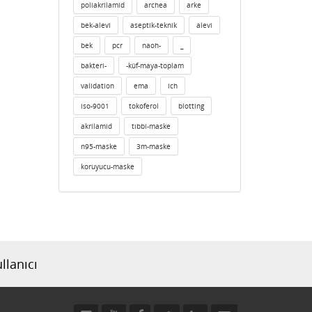
poliakrilamid
archea
arke
bek-alevi
aseptik-teknik
alevi
bek
pcr
naoh-
_
bakteri-
-küf-maya-toplam
validation
ema
ich
iso-9001
tokoferol
blotting
akrilamid
tıbbi-maske
n95-maske
3m-maske
koruyucu-maske
llanıcı