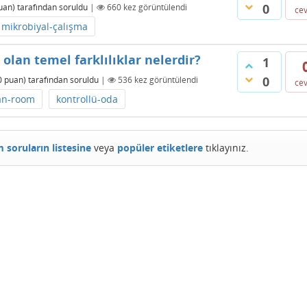
0
uan)
tarafından
soruldu
|
660
kez görüntülendi
ce
mikrobiyal-çalışma
olan temel farklılıklar nelerdir?
1
0
0
puan)
tarafından
soruldu
|
536
kez görüntülendi
ce
an-room
kontrollü-oda
 soruların listesine
veya
popüler etiketlere
tıklayınız.