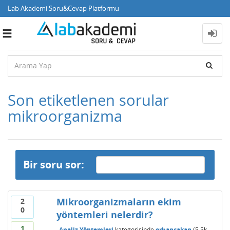
Lab Akademi Soru&Cevap Platformu
Toggle
navigation
Son etiketlenen sorular
mikroorganizma
Bir soru sor:
Mikroorganizmaların ekim
2
0
yöntemleri nelerdir?
1
Analiz Yöntemleri
kategorisinde
orhancakan
(
5.5k