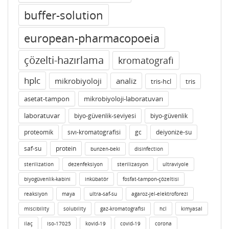
buffer-solution
european-pharmacopoeia
çözelti-hazırlama
kromatografi
hplc
mikrobiyoloji
analiz
tris-hcl
tris
asetat-tampon
mikrobiyoloji-laboratuvarı
laboratuvar
biyo-güvenlik-seviyesi
biyo-güvenlik
proteomik
sıvı-kromatografisi
gc
deiyonize-su
saf-su
protein
bunzen-beki
disinfection
sterilization
dezenfeksiyon
sterilizasyon
ultraviyole
biyogüvenlik-kabini
inkübatör
fosfat-tampon-çözeltisi
reaksiyon
maya
ultra-saf-su
agaroz-jel-elektroforezi
miscibility
solubility
gaz-kromatografisi
hcl
kimyasal
ilaç
iso-17025
kovid-19
covid-19
corona