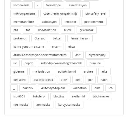
koronavirüs
-
farmakope
akreditasyon
mikroorganizma
çözeltilerin-karışabilirliği
bio-safety-level
membran-filtre
validasyon
inhibitor
peptomimetic
ptd
tat
dna-isolation
hücre
çekerocak
prokaryot
ökaryot
bakteri
fermantasyon
kalite-yönetim-sistemi
enzim
elisa
atomik-absorpsiyon-spektrofotometresi
asit
biyoteknoloji
uv
peptit
kolon-hplc-kromatografi-mobil
numune
giderme
rna-isolation
poliakrilamid
archea
arke
bek-alevi
aseptik-teknik
alevi
bek
pcr
naoh-
_
bakteri-
-küf-maya-toplam
validation
ema
ich
iso-9001
tokoferol
blotting
akrilamid
tıbbi-maske
n95-maske
3m-maske
koruyucu-maske