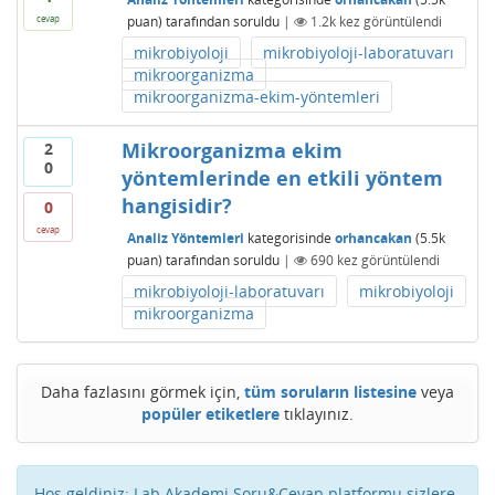
puan)
tarafından
soruldu
|
1.2k
kez görüntülendi
cevap
mikrobiyoloji
mikrobiyoloji-laboratuvarı
mikroorganizma
mikroorganizma-ekim-yöntemleri
Mikroorganizma ekim
2
0
yöntemlerinde en etkili yöntem
hangisidir?
0
cevap
Analiz Yöntemleri
kategorisinde
orhancakan
(
5.5k
puan)
tarafından
soruldu
|
690
kez görüntülendi
mikrobiyoloji-laboratuvarı
mikrobiyoloji
mikroorganizma
Daha fazlasını görmek için,
tüm soruların listesine
veya
popüler etiketlere
tıklayınız.
Hoş geldiniz; Lab Akademi Soru&Cevap platformu sizlere