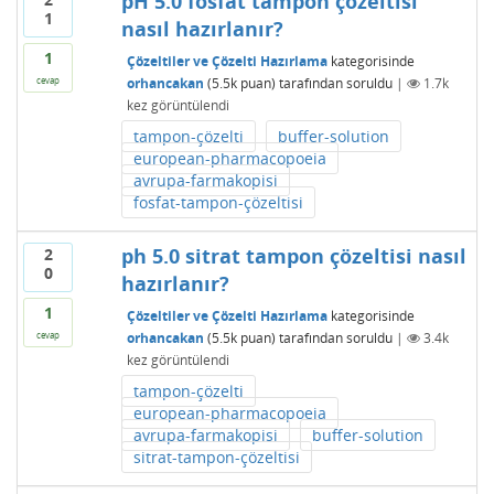
pH 5.0 fosfat tampon çözeltisi
1
nasıl hazırlanır?
1
Çözeltiler ve Çözelti Hazırlama
kategorisinde
orhancakan
(
5.5k
puan)
tarafından
soruldu
|
1.7k
cevap
kez görüntülendi
tampon-çözelti
buffer-solution
european-pharmacopoeia
avrupa-farmakopisi
fosfat-tampon-çözeltisi
ph 5.0 sitrat tampon çözeltisi nasıl
2
0
hazırlanır?
1
Çözeltiler ve Çözelti Hazırlama
kategorisinde
orhancakan
(
5.5k
puan)
tarafından
soruldu
|
3.4k
cevap
kez görüntülendi
tampon-çözelti
european-pharmacopoeia
avrupa-farmakopisi
buffer-solution
sitrat-tampon-çözeltisi