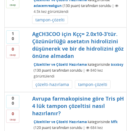
adacemreakgun
(
130
puan)
tarafından
soruldu
|
cevap
4.5k
kez görüntülendi
tampon-çözelti
AgCH3COO için Kçç= 2.0x10-3’tür.
1
0
Çözünürlüğü asetatın hidrolizini
düşünerek ve bir de hidrolizini göz
0
önüne almadan
cevap
Çözeltiler ve Çözelti Hazırlama
kategorisinde
bxxbsy
(
130
puan)
tarafından
soruldu
|
840
kez
görüntülendi
çözelti-hazırlama
tampon-çözelti
Avrupa farmakopisine göre Tris pH
0
0
4 lük tampon çözeltisi nasıl
hazırlanır?
0
cevap
Çözeltiler ve Çözelti Hazırlama
kategorisinde
Mfk
(
120
puan)
tarafından
soruldu
|
684
kez