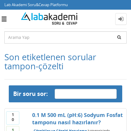
Lab Akademi Soru&Cevap Platformu
Toggle
navigation
Son etiketlenen sorular
tampon-çözelti
Bir soru sor:
0.1 M 500 mL (pH:6) Sodyum Fosfat
1
0
tamponu nasıl hazırlanır?
1
Çözeltiler ve Çözelti Hazırlama
kategorisinde