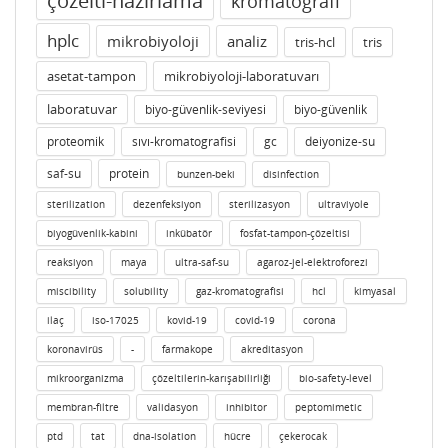
çözelti-hazırlama
kromatografi
hplc
mikrobiyoloji
analiz
tris-hcl
tris
asetat-tampon
mikrobiyoloji-laboratuvarı
laboratuvar
biyo-güvenlik-seviyesi
biyo-güvenlik
proteomik
sıvı-kromatografisi
gc
deiyonize-su
saf-su
protein
bunzen-beki
disinfection
sterilization
dezenfeksiyon
sterilizasyon
ultraviyole
biyogüvenlik-kabini
inkübatör
fosfat-tampon-çözeltisi
reaksiyon
maya
ultra-saf-su
agaroz-jel-elektroforezi
miscibility
solubility
gaz-kromatografisi
hcl
kimyasal
ilaç
iso-17025
kovid-19
covid-19
corona
koronavirüs
-
farmakope
akreditasyon
mikroorganizma
çözeltilerin-karışabilirliği
bio-safety-level
membran-filtre
validasyon
inhibitor
peptomimetic
ptd
tat
dna-isolation
hücre
çekerocak