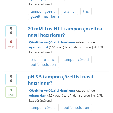
kez görüntülendi
tampon-çözelti
tris-hcl
tris
çözelti-hazırlama
20 mM Tris-HCL tampon çözeltisi
0
0
nasıl hazırlanır?
0
Çözeltiler ve Çözelti Hazırlama
kategorisinde
aykutkirmizi
(
140
puan)
tarafından
soruldu
|
2.2k
cevap
kez görüntülendi
tris
tris-hcl
tampon-çözelti
buffer-solution
pH 5.5 tampon çözeltisi nasıl
0
0
hazırlanır?
1
Çözeltiler ve Çözelti Hazırlama
kategorisinde
orhancakan
(
5.5k
puan)
tarafından
soruldu
|
2.7k
cevap
kez görüntülendi
tampon-çözelti
buffer-solution