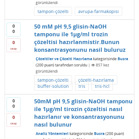
görüntülendi
tampon-çözelti
avrupa-farmakopisi
50 mM pH 9,5 glisin-NaOH
0
0
tamponu ile 1µg/ml trozin
çözeltisi hazırlanmistir.Bunun
0
konsantrasyonunu nasil buluruz
cevap
Çözeltiler ve Çözelti Hazırlama
kategorisinde
Busra
(
200
puan)
tarafından
soruldu
|
857
kez
görüntülendi
tampon-çözelti
çözelti-hazırlama
buffer-solution
tris
tris-hcl
50mM pH 9,5 glisin-NaOH tamponu
0
0
ile 1µg/ml tirozin çözeltisi nasıl
hazırlanır ve konsantrasyonunu
0
nasıl bulunur
cevap
Analiz Yöntemleri
kategorisinde
Busra
(
200
puan)