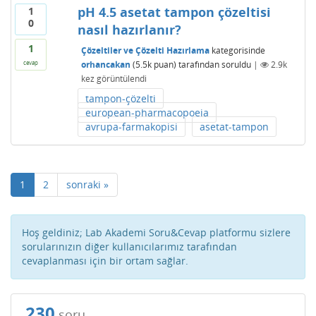
pH 4.5 asetat tampon çözeltisi
1
0
nasıl hazırlanır?
1
Çözeltiler ve Çözelti Hazırlama
kategorisinde
orhancakan
(
5.5k
puan)
tarafından
soruldu
|
2.9k
cevap
kez görüntülendi
tampon-çözelti
european-pharmacopoeia
avrupa-farmakopisi
asetat-tampon
1
2
sonraki »
Hoş geldiniz; Lab Akademi Soru&Cevap platformu sizlere
sorularınızın diğer kullanıcılarımız tarafından
cevaplanması için bir ortam sağlar.
230
soru