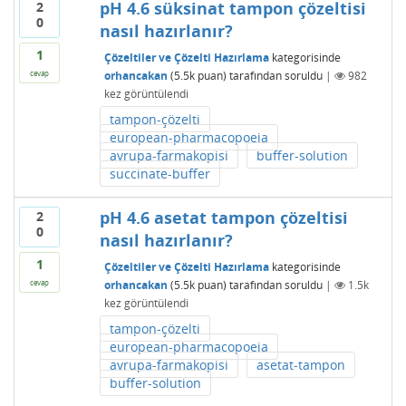
pH 4.6 süksinat tampon çözeltisi
2
0
nasıl hazırlanır?
1
Çözeltiler ve Çözelti Hazırlama
kategorisinde
orhancakan
(
5.5k
puan)
tarafından
soruldu
|
982
cevap
kez görüntülendi
tampon-çözelti
european-pharmacopoeia
avrupa-farmakopisi
buffer-solution
succinate-buffer
pH 4.6 asetat tampon çözeltisi
2
0
nasıl hazırlanır?
1
Çözeltiler ve Çözelti Hazırlama
kategorisinde
orhancakan
(
5.5k
puan)
tarafından
soruldu
|
1.5k
cevap
kez görüntülendi
tampon-çözelti
european-pharmacopoeia
avrupa-farmakopisi
asetat-tampon
buffer-solution