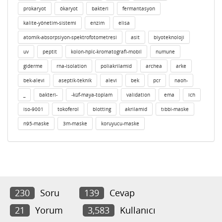
prokaryot
ökaryot
bakteri
fermantasyon
kalite-yönetim-sistemi
enzim
elisa
atomik-absorpsiyon-spektrofotometresi
asit
biyoteknoloji
uv
peptit
kolon-hplc-kromatografi-mobil
numune
giderme
rna-isolation
poliakrilamid
archea
arke
bek-alevi
aseptik-teknik
alevi
bek
pcr
naoh-
_
bakteri-
-küf-maya-toplam
validation
ema
ich
iso-9001
tokoferol
blotting
akrilamid
tıbbi-maske
n95-maske
3m-maske
koruyucu-maske
230
Soru
139
Cevap
21
Yorum
3,583
Kullanıcı