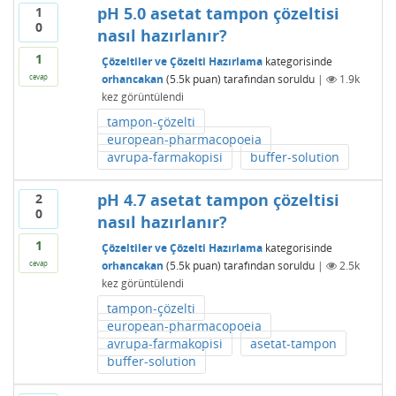
pH 5.0 asetat tampon çözeltisi
1
0
nasıl hazırlanır?
1
Çözeltiler ve Çözelti Hazırlama
kategorisinde
orhancakan
(
5.5k
puan)
tarafından
soruldu
|
1.9k
cevap
kez görüntülendi
tampon-çözelti
european-pharmacopoeia
avrupa-farmakopisi
buffer-solution
pH 4.7 asetat tampon çözeltisi
2
0
nasıl hazırlanır?
1
Çözeltiler ve Çözelti Hazırlama
kategorisinde
orhancakan
(
5.5k
puan)
tarafından
soruldu
|
2.5k
cevap
kez görüntülendi
tampon-çözelti
european-pharmacopoeia
avrupa-farmakopisi
asetat-tampon
buffer-solution