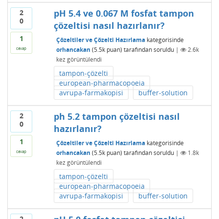
pH 5.4 ve 0.067 M fosfat tampon
2
0
çözeltisi nasıl hazırlanır?
1
Çözeltiler ve Çözelti Hazırlama
kategorisinde
orhancakan
(
5.5k
puan)
tarafından
soruldu
|
2.6k
cevap
kez görüntülendi
tampon-çözelti
european-pharmacopoeia
avrupa-farmakopisi
buffer-solution
ph 5.2 tampon çözeltisi nasıl
2
0
hazırlanır?
1
Çözeltiler ve Çözelti Hazırlama
kategorisinde
orhancakan
(
5.5k
puan)
tarafından
soruldu
|
1.8k
cevap
kez görüntülendi
tampon-çözelti
european-pharmacopoeia
avrupa-farmakopisi
buffer-solution
2