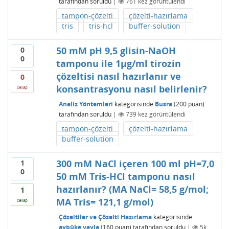
tarafından
soruldu
|
761
kez görüntülendi
tampon-çözelti
çözelti-hazırlama
tris
tris-hcl
buffer-solution
50 mM pH 9,5 glisin-NaOH
0
0
tamponu ile 1µg/ml tirozin
çözeltisi nasıl hazırlanır ve
0
konsantrasyonu nasıl belirlenir?
cevap
Analiz Yöntemleri
kategorisinde
Busra
(
200
puan)
tarafından
soruldu
|
739
kez görüntülendi
tampon-çözelti
çözelti-hazırlama
buffer-solution
300 mM NaCl içeren 100 ml pH=7,0
1
0
50 mM Tris-HCl tamponu nasıl
hazırlanır? (MA NaCl= 58,5 g/mol;
1
MA Tris= 121,1 g/mol)
cevap
Çözeltiler ve Çözelti Hazırlama
kategorisinde
aybüke yayla
(
160
puan)
tarafından
soruldu
|
5k