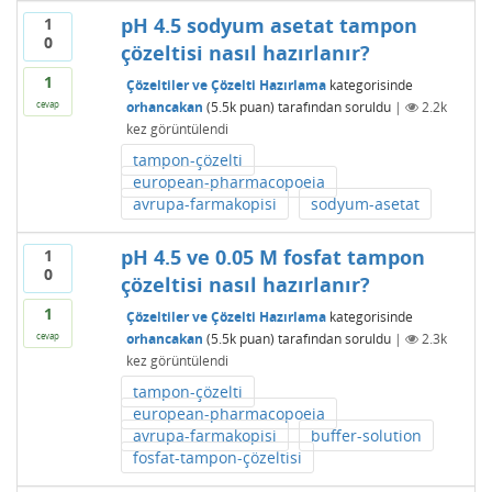
pH 4.5 sodyum asetat tampon
1
0
çözeltisi nasıl hazırlanır?
1
Çözeltiler ve Çözelti Hazırlama
kategorisinde
orhancakan
(
5.5k
puan)
tarafından
soruldu
|
2.2k
cevap
kez görüntülendi
tampon-çözelti
european-pharmacopoeia
avrupa-farmakopisi
sodyum-asetat
pH 4.5 ve 0.05 M fosfat tampon
1
0
çözeltisi nasıl hazırlanır?
1
Çözeltiler ve Çözelti Hazırlama
kategorisinde
orhancakan
(
5.5k
puan)
tarafından
soruldu
|
2.3k
cevap
kez görüntülendi
tampon-çözelti
european-pharmacopoeia
avrupa-farmakopisi
buffer-solution
fosfat-tampon-çözeltisi