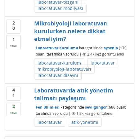
laboratuvar-tezgahı
laboratuvar-mobilyası
Mikrobiyoloji laboratuvarı
2
0
kurulurken nelere dikkat
etmeliyim?
1
cevap
Laboratuvar Kurulumu
kategorisinde
aysebio
(
170
puan)
tarafından
soruldu
|
2.4k
kez görüntülendi
laboratuvar-kurulum
laboratuvar
mikrobiyoloji-laboratuvarı
laboratuvar-dizaynı
Laboratuvarda atık yönetim
4
1
talimatı paylaşımı
2
Fen Bilimleri
kategorisinde
sevilgungor
(
680
puan)
tarafından
soruldu
|
1.2k
kez görüntülendi
cevap
laboratuvar
atık-yönetimi