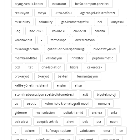
biyogüvenlik-kabini
inkübatör
fosfat-tampon-çözeltisi
reaksiyon
maya
ultra-saf-su
agaroz-jel-elektroforezi
miscibility
solubility
gaz-kromatografisi
hcl
kimyasal
ilaç
iso-17025
kovid-19
covid-19
corona
koronavirüs
-
farmakope
akreditasyon
mikroorganizma
çözeltilerin-karışabilirliği
bio-safety-level
membran-filtre
validasyon
inhibitor
peptomimetic
ptd
tat
dna-isolation
hücre
çekerocak
prokaryot
ökaryot
bakteri
fermantasyon
kalite-yönetim-sistemi
enzim
elisa
atomik-absorpsiyon-spektrofotometresi
asit
biyoteknoloji
uv
peptit
kolon-hplc-kromatografi-mobil
numune
giderme
rna-isolation
poliakrilamid
archea
arke
bek-alevi
aseptik-teknik
alevi
bek
pcr
naoh-
_
bakteri-
-küf-maya-toplam
validation
ema
ich
iso-9001
tokoferol
blotting
akrilamid
tıbbi-maske