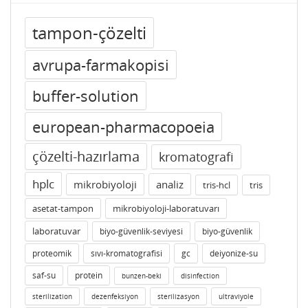
tampon-çözelti
avrupa-farmakopisi
buffer-solution
european-pharmacopoeia
çözelti-hazırlama
kromatografi
hplc
mikrobiyoloji
analiz
tris-hcl
tris
asetat-tampon
mikrobiyoloji-laboratuvarı
laboratuvar
biyo-güvenlik-seviyesi
biyo-güvenlik
proteomik
sıvı-kromatografisi
gc
deiyonize-su
saf-su
protein
bunzen-beki
disinfection
sterilization
dezenfeksiyon
sterilizasyon
ultraviyole