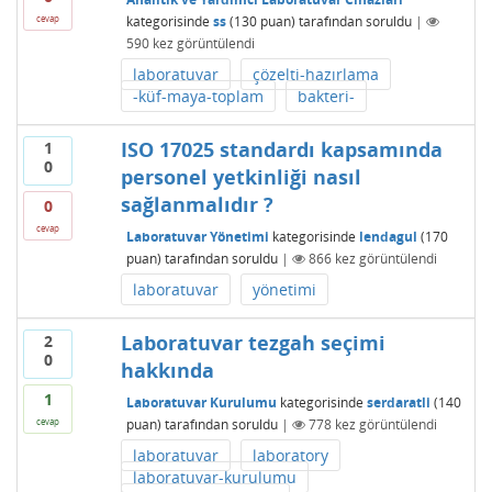
kategorisinde
ss
(
130
puan)
tarafından
soruldu
|
cevap
590
kez görüntülendi
laboratuvar
çözelti-hazırlama
-küf-maya-toplam
bakteri-
ISO 17025 standardı kapsamında
1
0
personel yetkinliği nasıl
sağlanmalıdır ?
0
cevap
Laboratuvar Yönetimi
kategorisinde
lendagul
(
170
puan)
tarafından
soruldu
|
866
kez görüntülendi
laboratuvar
yönetimi
Laboratuvar tezgah seçimi
2
0
hakkında
1
Laboratuvar Kurulumu
kategorisinde
serdaratli
(
140
puan)
tarafından
soruldu
|
778
kez görüntülendi
cevap
laboratuvar
laboratory
laboratuvar-kurulumu