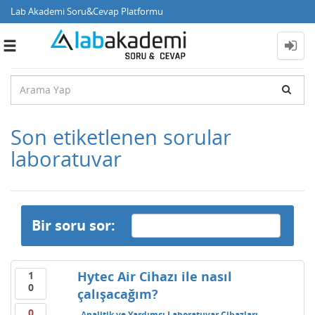
Lab Akademi Soru&Cevap Platformu
Toggle
navigation
Son etiketlenen sorular
laboratuvar
Bir soru sor:
Hytec Air Cihazı ile nasıl
1
0
çalışacağım?
0
Analitik ve Yardımcı Laboratuvar Cihazları