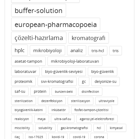
buffer-solution
european-pharmacopoeia
çözelti-hazırlama
kromatografi
hplc
mikrobiyoloji
analiz
tris-hcl
tris
asetat-tampon
mikrobiyoloji-laboratuvarı
laboratuvar
biyo-güvenlik-seviyesi
biyo-güvenlik
proteomik
sıvı-kromatografisi
gc
deiyonize-su
saf-su
protein
bunzen-beki
disinfection
sterilization
dezenfeksiyon
sterilizasyon
ultraviyole
biyogüvenlik-kabini
inkübatör
fosfat-tampon-çözeltisi
reaksiyon
maya
ultra-saf-su
agaroz-jel-elektroforezi
miscibility
solubility
gaz-kromatografisi
hcl
kimyasal
ilaç
iso-17025
kovid-19
covid-19
corona