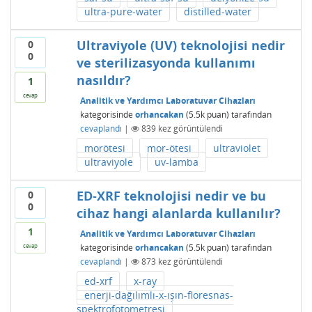
ultra-pure-water
distilled-water
Ultraviyole (UV) teknolojisi nedir
0
0
ve sterilizasyonda kullanımı
nasıldır?
1
cevap
Analitik ve Yardımcı Laboratuvar Cihazları
kategorisinde
orhancakan
(
5.5k
puan)
tarafından
cevaplandı
|
839
kez görüntülendi
morötesi
mor-ötesi
ultraviolet
ultraviyole
uv-lamba
ED-XRF teknolojisi nedir ve bu
0
0
cihaz hangi alanlarda kullanılır?
1
Analitik ve Yardımcı Laboratuvar Cihazları
kategorisinde
orhancakan
(
5.5k
puan)
tarafından
cevap
cevaplandı
|
873
kez görüntülendi
ed-xrf
x-ray
enerji-dağılımlı-x-ışın-floresnas-
spektrofotometresi