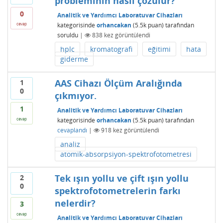
probleminin nasıl çözülür?
0
Analitik ve Yardımcı Laboratuvar Cihazları
kategorisinde
orhancakan
(
5.5k
puan)
tarafından
cevap
soruldu
|
838
kez görüntülendi
hplc
kromatografi
eğitimi
hata
giderme
AAS Cihazı Ölçüm Aralığında
1
0
çıkmıyor.
1
Analitik ve Yardımcı Laboratuvar Cihazları
kategorisinde
orhancakan
(
5.5k
puan)
tarafından
cevap
cevaplandı
|
918
kez görüntülendi
analiz
atomik-absorpsiyon-spektrofotometresi
Tek ışın yollu ve çift ışın yollu
2
0
spektrofotometrelerin farkı
nelerdir?
3
cevap
Analitik ve Yardımcı Laboratuvar Cihazları