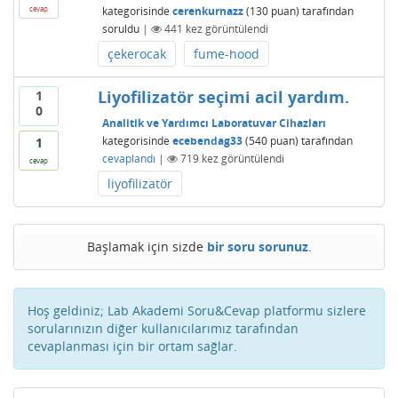
kategorisinde
cerenkurnazz
(
130
puan)
tarafından
cevap
soruldu
|
441
kez görüntülendi
çekerocak
fume-hood
Liyofilizatör seçimi acil yardım.
1
0
Analitik ve Yardımcı Laboratuvar Cihazları
kategorisinde
ecebendag33
(
540
puan)
tarafından
1
cevaplandı
|
719
kez görüntülendi
cevap
liyofilizatör
Başlamak için sizde
bir soru sorunuz
.
Hoş geldiniz; Lab Akademi Soru&Cevap platformu sizlere
sorularınızın diğer kullanıcılarımız tarafından
cevaplanması için bir ortam sağlar.