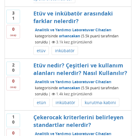
Etüv ve inkübatör arasındaki
3
1
farklar nelerdir?
0
Analitik ve Yardımcı Laboratuvar Cihazları
kategorisinde
orhancakan
(
5.5k
puan)
tarafından
cevap
soruldu
|
3.1k
kez görüntülendi
etüv
inkübatör
Etüv nedir? Çeşitleri ve kullanım
2
0
alanları nelerdir? Nasıl Kullanılır?
0
Analitik ve Yardımcı Laboratuvar Cihazları
kategorisinde
orhancakan
(
5.5k
puan)
tarafından
cevap
soruldu
|
1.4k
kez görüntülendi
etün
inkübatör
kurutma-kabini
Çekerocak kriterlerini belirleyen
1
0
standartlar nelerdir?
0
Analitik ve Yardımcı Laboratuvar Cihazları