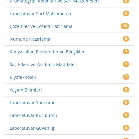
Kromatografi Kolonları ve Sarf Malzemeleri
0
Laboratuvar Sarf Malzemeleri
6
Çözeltiler ve Çözelti Hazırlama
70
Numune Hazırlama
9
Kimyasallar, Elementler ve Bileşikler
1
İlaç Etken ve Yardımcı Maddeleri
1
Biyoteknoloji
7
Yaşam Bilimleri
2
Laboratuvar Yönetimi
8
Laboratuvar Kurulumu
9
Laboratuvar Güvenliği
4