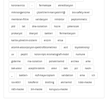
koronavirüs
-
farmakope
akreditasyon
mikroorganizma
çözeltilerin-karışabilirliği
bio-safety-level
membran-filtre
validasyon
inhibitor
peptomimetic
ptd
tat
dna-isolation
hücre
çekerocak
prokaryot
ökaryot
bakteri
fermantasyon
kalite-yönetim-sistemi
enzim
elisa
atomik-absorpsiyon-spektrofotometresi
asit
biyoteknoloji
uv
peptit
kolon-hplc-kromatografi-mobil
numune
giderme
rna-isolation
poliakrilamid
archea
arke
bek-alevi
aseptik-teknik
alevi
bek
pcr
naoh-
_
bakteri-
-küf-maya-toplam
validation
ema
ich
iso-9001
tokoferol
blotting
akrilamid
tıbbi-maske
n95-maske
3m-maske
koruyucu-maske