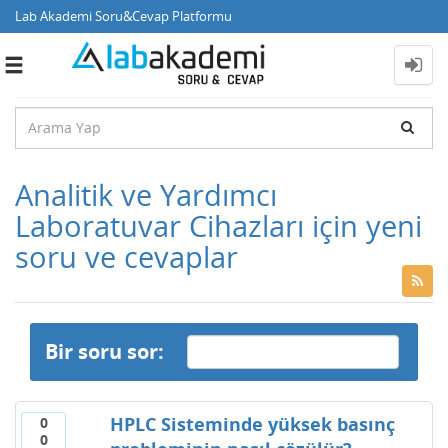
Lab Akademi Soru&Cevap Platformu
Toggle
navigation
Analitik ve Yardımcı
Laboratuvar Cihazları için yeni
soru ve cevaplar
Bir soru sor:
HPLC Sisteminde yüksek basınç
0
0