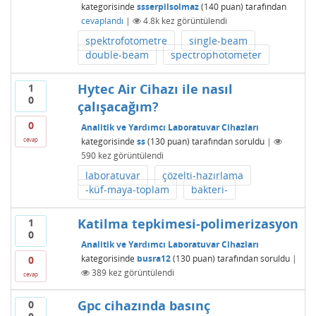
kategorisinde
ssserpilsolmaz
(
140
puan)
tarafından
cevaplandı
|
4.8k
kez görüntülendi
spektrofotometre
single-beam
double-beam
spectrophotometer
Hytec Air Cihazı ile nasıl
1
0
çalışacağım?
0
Analitik ve Yardımcı Laboratuvar Cihazları
kategorisinde
ss
(
130
puan)
tarafından
soruldu
|
cevap
590
kez görüntülendi
laboratuvar
çözelti-hazırlama
-küf-maya-toplam
bakteri-
Katilma tepkimesi-polimerizasyon
1
0
Analitik ve Yardımcı Laboratuvar Cihazları
kategorisinde
busra12
(
130
puan)
tarafından
soruldu
|
0
389
kez görüntülendi
cevap
Gpc cihazında basınç
0