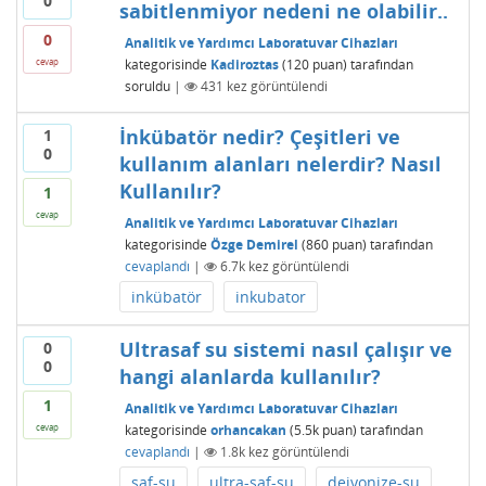
0
sabitlenmiyor nedeni ne olabilir..
0
Analitik ve Yardımcı Laboratuvar Cihazları
kategorisinde
Kadiroztas
(
120
puan)
tarafından
cevap
soruldu
|
431
kez görüntülendi
İnkübatör nedir? Çeşitleri ve
1
0
kullanım alanları nelerdir? Nasıl
Kullanılır?
1
cevap
Analitik ve Yardımcı Laboratuvar Cihazları
kategorisinde
Özge Demirel
(
860
puan)
tarafından
cevaplandı
|
6.7k
kez görüntülendi
inkübatör
inkubator
Ultrasaf su sistemi nasıl çalışır ve
0
0
hangi alanlarda kullanılır?
1
Analitik ve Yardımcı Laboratuvar Cihazları
kategorisinde
orhancakan
(
5.5k
puan)
tarafından
cevap
cevaplandı
|
1.8k
kez görüntülendi
saf-su
ultra-saf-su
deiyonize-su