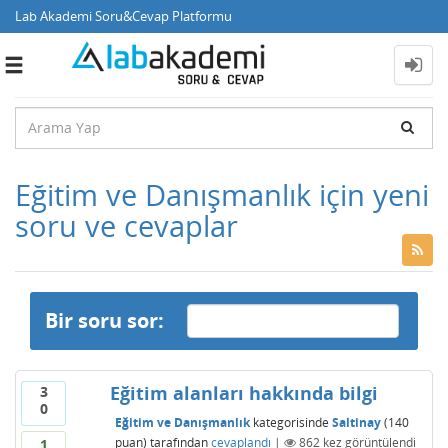
Lab Akademi Soru&Cevap Platformu
Toggle
navigation
Eğitim ve Danışmanlık için yeni
soru ve cevaplar
Bir soru sor:
Eğitim alanları hakkında bilgi
3
0
Eğitim ve Danışmanlık
kategorisinde
Saltinay
(
140
puan)
tarafından
cevaplandı
|
862
kez görüntülendi
1