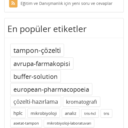
Eğitim ve Danışmanlık için yeni soru ve cevaplar
En popüler etiketler
tampon-çözelti
avrupa-farmakopisi
buffer-solution
european-pharmacopoeia
çözelti-hazırlama
kromatografi
hplc
mikrobiyoloji
analiz
tris-hcl
tris
asetat-tampon
mikrobiyoloji-laboratuvarı