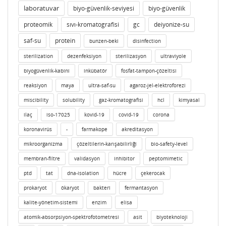
laboratuvar
biyo-güvenlik-seviyesi
biyo-güvenlik
proteomik
sıvı-kromatografisi
gc
deiyonize-su
saf-su
protein
bunzen-beki
disinfection
sterilization
dezenfeksiyon
sterilizasyon
ultraviyole
biyogüvenlik-kabini
inkübatör
fosfat-tampon-çözeltisi
reaksiyon
maya
ultra-saf-su
agaroz-jel-elektroforezi
miscibility
solubility
gaz-kromatografisi
hcl
kimyasal
ilaç
iso-17025
kovid-19
covid-19
corona
koronavirüs
-
farmakope
akreditasyon
mikroorganizma
çözeltilerin-karışabilirliği
bio-safety-level
membran-filtre
validasyon
inhibitor
peptomimetic
ptd
tat
dna-isolation
hücre
çekerocak
prokaryot
ökaryot
bakteri
fermantasyon
kalite-yönetim-sistemi
enzim
elisa
atomik-absorpsiyon-spektrofotometresi
asit
biyoteknoloji