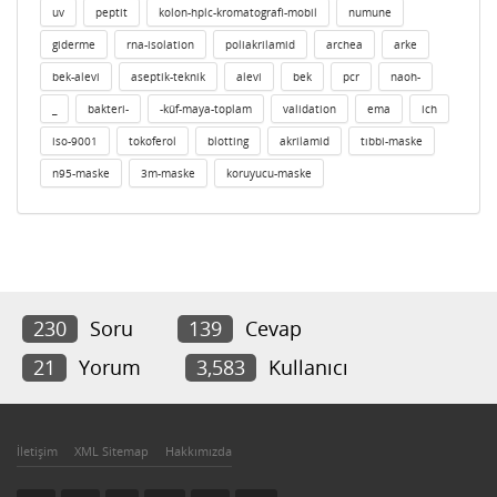
uv
peptit
kolon-hplc-kromatografi-mobil
numune
giderme
rna-isolation
poliakrilamid
archea
arke
bek-alevi
aseptik-teknik
alevi
bek
pcr
naoh-
_
bakteri-
-küf-maya-toplam
validation
ema
ich
iso-9001
tokoferol
blotting
akrilamid
tıbbi-maske
n95-maske
3m-maske
koruyucu-maske
230
Soru
139
Cevap
21
Yorum
3,583
Kullanıcı
İletişim
XML Sitemap
Hakkımızda