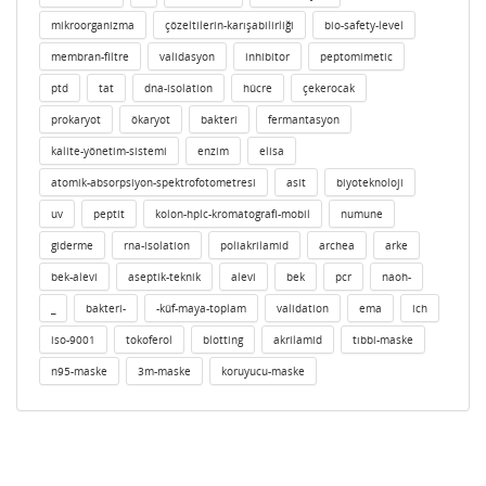
mikroorganizma
çözeltilerin-karışabilirliği
bio-safety-level
membran-filtre
validasyon
inhibitor
peptomimetic
ptd
tat
dna-isolation
hücre
çekerocak
prokaryot
ökaryot
bakteri
fermantasyon
kalite-yönetim-sistemi
enzim
elisa
atomik-absorpsiyon-spektrofotometresi
asit
biyoteknoloji
uv
peptit
kolon-hplc-kromatografi-mobil
numune
giderme
rna-isolation
poliakrilamid
archea
arke
bek-alevi
aseptik-teknik
alevi
bek
pcr
naoh-
_
bakteri-
-küf-maya-toplam
validation
ema
ich
iso-9001
tokoferol
blotting
akrilamid
tıbbi-maske
n95-maske
3m-maske
koruyucu-maske