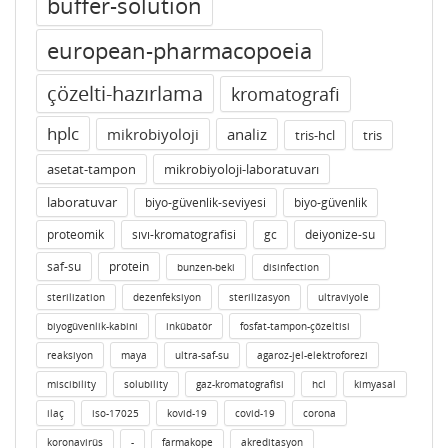
buffer-solution
european-pharmacopoeia
çözelti-hazırlama
kromatografi
hplc
mikrobiyoloji
analiz
tris-hcl
tris
asetat-tampon
mikrobiyoloji-laboratuvarı
laboratuvar
biyo-güvenlik-seviyesi
biyo-güvenlik
proteomik
sıvı-kromatografisi
gc
deiyonize-su
saf-su
protein
bunzen-beki
disinfection
sterilization
dezenfeksiyon
sterilizasyon
ultraviyole
biyogüvenlik-kabini
inkübatör
fosfat-tampon-çözeltisi
reaksiyon
maya
ultra-saf-su
agaroz-jel-elektroforezi
miscibility
solubility
gaz-kromatografisi
hcl
kimyasal
ilaç
iso-17025
kovid-19
covid-19
corona
koronavirüs
-
farmakope
akreditasyon