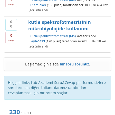
Chemieker
(
130
puan)
tarafından
soruldu
|
494
kez
cevap
görüntülendi
kütle spektrofotmetrisinin
0
0
mikrobiyolojide kullanımı
0
Kütle Spektrofotometresi (MS)
kategorisinde
Leyla5353
(
120
puan)
tarafından
soruldu
|
618
kez
cevap
görüntülendi
Başlamak için sizde
bir soru sorunuz
.
Hoş geldiniz; Lab Akademi Soru&Cevap platformu sizlere
sorularınızın diğer kullanıcılarımız tarafından
cevaplanması için bir ortam sağlar.
230
soru