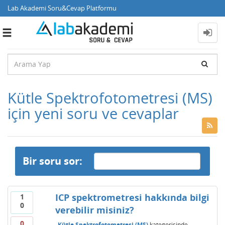
Lab Akademi Soru&Cevap Platformu
Toggle
navigation
Kütle Spektrofotometresi (MS)
için yeni soru ve cevaplar
Bir soru sor:
ICP spektrometresi hakkında bilgi
1
0
verebilir misiniz?
0
Kütle Spektrofotometresi (MS)
kategorisinde