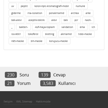
uv
peptit
kolon-hplc-kromatografi-mobil
numune
giderme
rna-isolation
poliakrilamid
archea
arke
bek-alevi
aseptik-teknik
alevi
bek
pcr
naoh-
_
bakteri-
-küf-maya-toplam
validation
ema
ich
iso-9001
tokoferol
blotting
akrilamid
tıbbi-maske
n95-maske
3m-maske
koruyucu-maske
230
Soru
139
Cevap
21
Yorum
3,583
Kullanıcı
İletişim
XML Sitemap
Hakkımızda