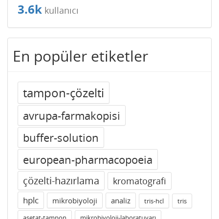
3.6k
kullanıcı
En popüler etiketler
tampon-çözelti
avrupa-farmakopisi
buffer-solution
european-pharmacopoeia
çözelti-hazırlama
kromatografi
hplc
mikrobiyoloji
analiz
tris-hcl
tris
asetat-tampon
mikrobiyoloji-laboratuvarı