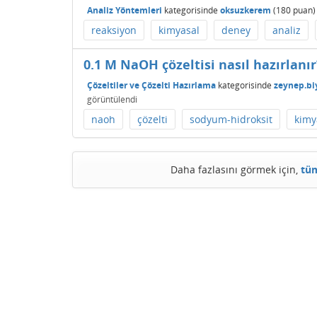
Analiz Yöntemleri
kategorisinde
oksuzkerem
(
180
puan)
reaksiyon
kimyasal
deney
analiz
0.1 M NaOH çözeltisi nasıl hazırlanır
Çözeltiler ve Çözelti Hazırlama
kategorisinde
zeynep.b
görüntülendi
naoh
çözelti
sodyum-hidroksit
kimy
Daha fazlasını görmek için,
tüm