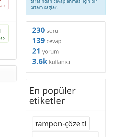
tarafından cevaplanması için bir
vap
ortam sağlar.
230
1
soru
139
vap
cevap
21
yorum
3.6k
kullanıcı
En popüler
etiketler
tampon-çözelti