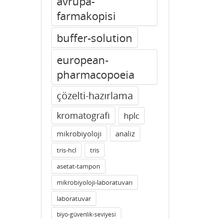
avrupa-
farmakopisi
buffer-solution
european-
pharmacopoeia
çözelti-hazırlama
kromatografi
hplc
mikrobiyoloji
analiz
tris-hcl
tris
asetat-tampon
mikrobiyoloji-laboratuvarı
laboratuvar
biyo-güvenlik-seviyesi