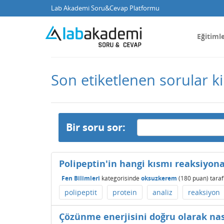
Lab Akademi Soru&Cevap Platformu
Eğitiml
Son etiketlenen sorular k
Bir soru sor:
Polipeptin'in hangi kısmı reaksiyona
Fen Bilimleri
kategorisinde
oksuzkerem
(
180
puan)
tara
polipeptit
protein
analiz
reaksiyon
Çözünme enerjisini doğru olarak nası