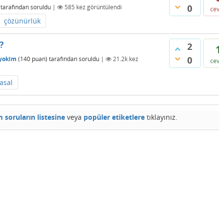
0
tarafından
soruldu
|
585
kez görüntülendi
ce
çözünürlük
?
2
0
iyokim
(
140
puan)
tarafından
soruldu
|
21.2k
kez
ce
asal
 soruların listesine
veya
popüler etiketlere
tıklayınız.