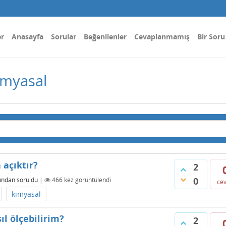
er
Anasayfa
Sorular
Beğenilenler
Cevaplanmamış
Bir Soru
imyasal
 açıktır?
2
0
fından
soruldu
|
466
kez görüntülendi
ce
kimyasal
l ölçebilirim?
2