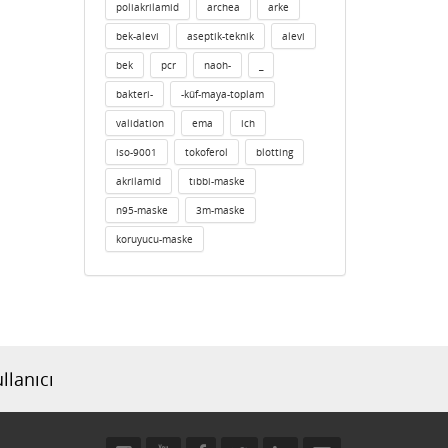
poliakrilamid
archea
arke
bek-alevi
aseptik-teknik
alevi
bek
pcr
naoh-
_
bakteri-
-küf-maya-toplam
validation
ema
ich
iso-9001
tokoferol
blotting
akrilamid
tıbbi-maske
n95-maske
3m-maske
koruyucu-maske
llanıcı