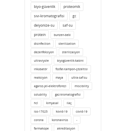
biyo-güvenlik
proteomik
sıvı-kromatografisi
gc
deiyonize-su
saf-su
protein
bunzen-beki
disinfection
sterilization
dezenfeksiyon
sterilizasyon
ultraviyole
biyogüvenlik-kabini
inkübatör
fosfat-tampon-çözeltisi
reaksiyon
maya
ultra-saf-su
agaroz-jel-elektroforezi
miscibility
solubility
gaz-kromatografisi
hcl
kimyasal
ilaç
iso-17025
kovid-19
covid-19
corona
koronavirüs
-
farmakope
akreditasyon