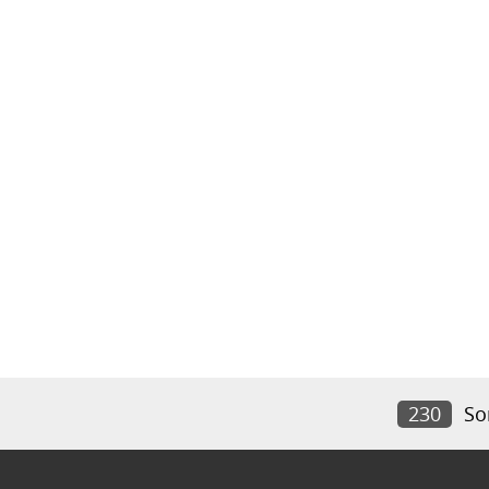
230
So