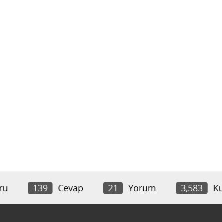
ru
139
Cevap
21
Yorum
3,583
Ku