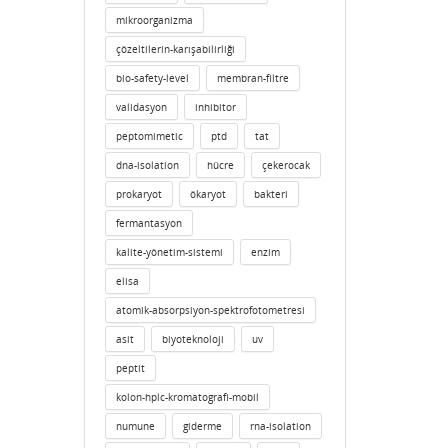
mikroorganizma
çözeltilerin-karışabilirliği
bio-safety-level
membran-filtre
validasyon
inhibitor
peptomimetic
ptd
tat
dna-isolation
hücre
çekerocak
prokaryot
ökaryot
bakteri
fermantasyon
kalite-yönetim-sistemi
enzim
elisa
atomik-absorpsiyon-spektrofotometresi
asit
biyoteknoloji
uv
peptit
kolon-hplc-kromatografi-mobil
numune
giderme
rna-isolation