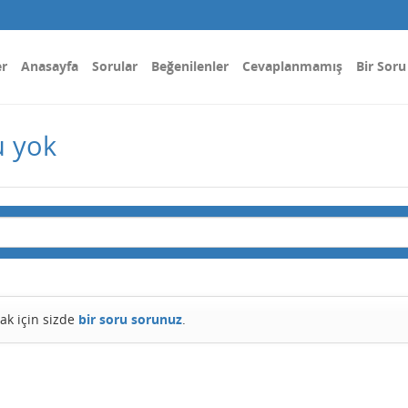
er
Anasayfa
Sorular
Beğenilenler
Cevaplanmamış
Bir Soru
u yok
ak için sizde
bir soru sorunuz
.