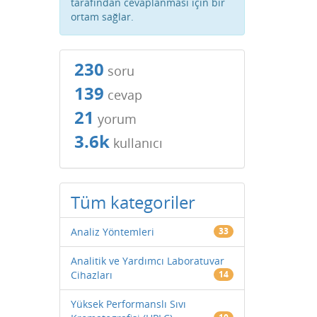
tarafından cevaplanması için bir
ortam sağlar.
230
soru
139
cevap
21
yorum
3.6k
kullanıcı
Tüm kategoriler
Analiz Yöntemleri
33
Analitik ve Yardımcı Laboratuvar
Cihazları
14
Yüksek Performanslı Sıvı