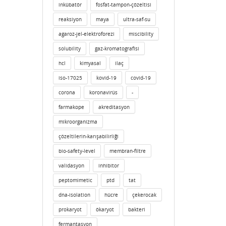
inkübatör
fosfat-tampon-çözeltisi
reaksiyon
maya
ultra-saf-su
agaroz-jel-elektroforezi
miscibility
solubility
gaz-kromatografisi
hcl
kimyasal
ilaç
iso-17025
kovid-19
covid-19
corona
koronavirüs
-
farmakope
akreditasyon
mikroorganizma
çözeltilerin-karışabilirliği
bio-safety-level
membran-filtre
validasyon
inhibitor
peptomimetic
ptd
tat
dna-isolation
hücre
çekerocak
prokaryot
ökaryot
bakteri
fermantasyon