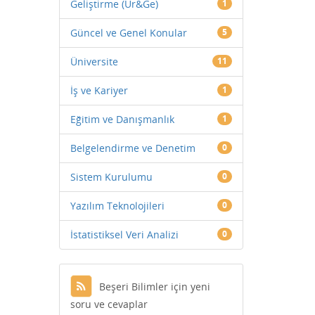
Geliştirme (Ür&Ge)
1
Güncel ve Genel Konular
5
Üniversite
11
İş ve Kariyer
1
Eğitim ve Danışmanlık
1
Belgelendirme ve Denetim
0
Sistem Kurulumu
0
Yazılım Teknolojileri
0
İstatistiksel Veri Analizi
0
Beşeri Bilimler için yeni
soru ve cevaplar