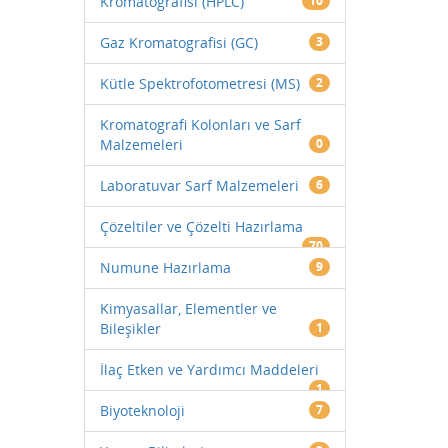
Kromatografisi (HPLC)
10
Gaz Kromatografisi (GC)
3
Kütle Spektrofotometresi (MS)
2
Kromatografi Kolonları ve Sarf
Malzemeleri
0
Laboratuvar Sarf Malzemeleri
6
Çözeltiler ve Çözelti Hazırlama
70
Numune Hazırlama
9
Kimyasallar, Elementler ve
Bileşikler
1
İlaç Etken ve Yardımcı Maddeleri
1
Biyoteknoloji
7