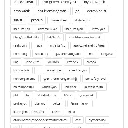
laboratuvar
biyo-güvenlik-seviyesi
biyo-güvenlik
proteomik
sıvı-kromatografisi
gc
deiyonize-su
saf-su
protein
bunzen-beki
disinfection
sterilization
dezenfeksiyon
sterilizasyon
ultraviyole
biyogüvenlik-kabini
inkübatör
fosfat-tampon-çözeltisi
reaksiyon
maya
ultra-saf-su
agaroz-jel-elektroforezi
miscibility
solubility
gaz-kromatografisi
hcl
kimyasal
ilaç
iso-17025
kovid-19
covid-19
corona
koronavirüs
-
farmakope
akreditasyon
mikroorganizma
çözeltilerin-karışabilirliği
bio-safety-level
membran-filtre
validasyon
inhibitor
peptomimetic
ptd
tat
dna-isolation
hücre
çekerocak
prokaryot
ökaryot
bakteri
fermantasyon
kalite-yönetim-sistemi
enzim
elisa
atomik-absorpsiyon-spektrofotometresi
asit
biyoteknoloji