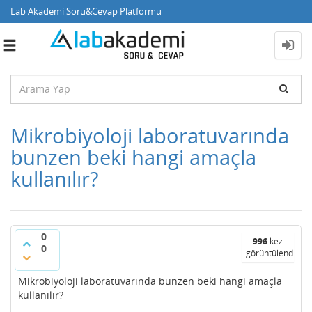
Lab Akademi Soru&Cevap Platformu
Toggle
navigation
Mikrobiyoloji laboratuvarında
bunzen beki hangi amaçla
kullanılır?
0
996
kez
0
görüntülendi
Mikrobiyoloji laboratuvarında bunzen beki hangi amaçla
kullanılır?