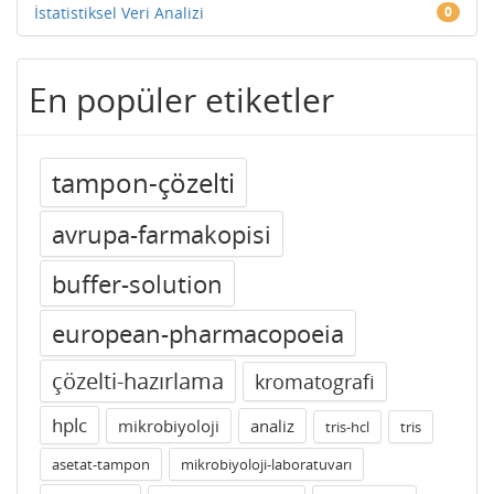
İstatistiksel Veri Analizi
0
En popüler etiketler
tampon-çözelti
avrupa-farmakopisi
buffer-solution
european-pharmacopoeia
çözelti-hazırlama
kromatografi
hplc
mikrobiyoloji
analiz
tris-hcl
tris
asetat-tampon
mikrobiyoloji-laboratuvarı