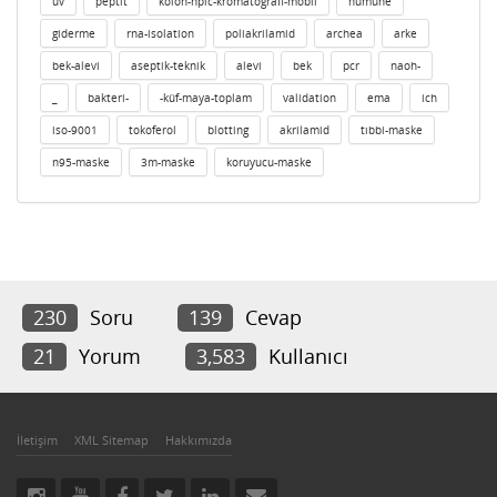
uv
peptit
kolon-hplc-kromatografi-mobil
numune
giderme
rna-isolation
poliakrilamid
archea
arke
bek-alevi
aseptik-teknik
alevi
bek
pcr
naoh-
_
bakteri-
-küf-maya-toplam
validation
ema
ich
iso-9001
tokoferol
blotting
akrilamid
tıbbi-maske
n95-maske
3m-maske
koruyucu-maske
230
Soru
139
Cevap
21
Yorum
3,583
Kullanıcı
İletişim
XML Sitemap
Hakkımızda