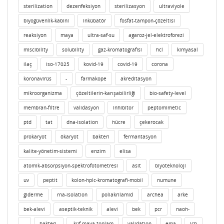
sterilization
dezenfeksiyon
sterilizasyon
ultraviyole
biyogüvenlik-kabini
inkübatör
fosfat-tampon-çözeltisi
reaksiyon
maya
ultra-saf-su
agaroz-jel-elektroforezi
miscibility
solubility
gaz-kromatografisi
hcl
kimyasal
ilaç
iso-17025
kovid-19
covid-19
corona
koronavirüs
-
farmakope
akreditasyon
mikroorganizma
çözeltilerin-karışabilirliği
bio-safety-level
membran-filtre
validasyon
inhibitor
peptomimetic
ptd
tat
dna-isolation
hücre
çekerocak
prokaryot
ökaryot
bakteri
fermantasyon
kalite-yönetim-sistemi
enzim
elisa
atomik-absorpsiyon-spektrofotometresi
asit
biyoteknoloji
uv
peptit
kolon-hplc-kromatografi-mobil
numune
giderme
rna-isolation
poliakrilamid
archea
arke
bek-alevi
aseptik-teknik
alevi
bek
pcr
naoh-
_
bakteri-
-küf-maya-toplam
validation
ema
ich