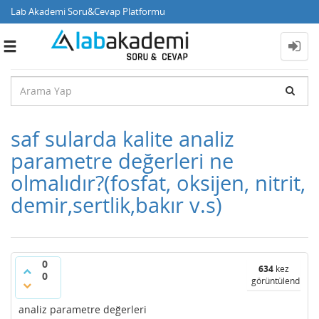
Lab Akademi Soru&Cevap Platformu
Toggle
navigation
saf sularda kalite analiz
parametre değerleri ne
olmalıdır?(fosfat, oksijen, nitrit,
demir,sertlik,bakır v.s)
0
634
kez
0
görüntülendi
analiz parametre değerleri