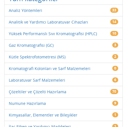
Analiz Yöntemleri
33
Analitik ve Yardımcı Laboratuvar Cihazları
14
Yüksek Performanslı Sıvı Kromatografisi (HPLC)
10
Gaz Kromatografisi (GC)
3
Kütle Spektrofotometresi (MS)
2
Kromatografi Kolonları ve Sarf Malzemeleri
0
Laboratuvar Sarf Malzemeleri
6
Çözeltiler ve Çözelti Hazırlama
70
Numune Hazırlama
9
Kimyasallar, Elementler ve Bileşikler
1
İlaç Etken ve Yardımcı Maddeleri
1