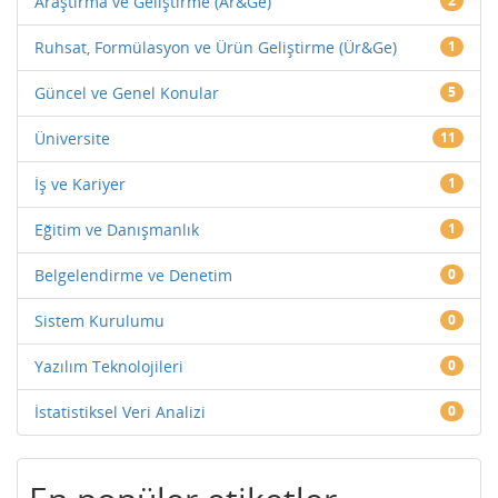
Araştırma ve Geliştirme (Ar&Ge)
2
Ruhsat, Formülasyon ve Ürün Geliştirme (Ür&Ge)
1
Güncel ve Genel Konular
5
Üniversite
11
İş ve Kariyer
1
Eğitim ve Danışmanlık
1
Belgelendirme ve Denetim
0
Sistem Kurulumu
0
Yazılım Teknolojileri
0
İstatistiksel Veri Analizi
0