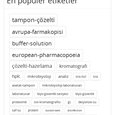
En popüler etiketler
tampon-çözelti
avrupa-farmakopisi
buffer-solution
european-pharmacopoeia
çözelti-hazırlama
kromatografi
hplc
mikrobiyoloji
analiz
tris-hcl
tris
asetat-tampon
mikrobiyoloji-laboratuvarı
laboratuvar
biyo-güvenlik-seviyesi
biyo-güvenlik
proteomik
sıvı-kromatografisi
gc
deiyonize-su
saf-su
protein
bunzen-beki
disinfection