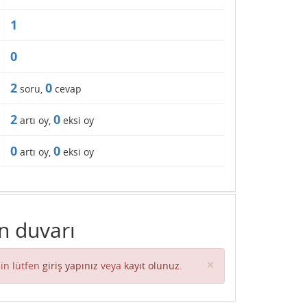
1
0
2
0
soru,
cevap
2
0
artı oy,
eksi oy
0
0
artı oy,
eksi oy
n duvarı
Close
×
in lütfen
giriş yapınız
veya
kayıt olunuz
.