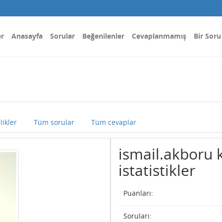
er
Anasayfa
Sorular
Beğenilenler
Cevaplanmamış
Bir Soru
likler
Tüm sorular
Tüm cevaplar
ismail.akboru k
istatistikler
Puanları:
Soruları: