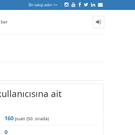
Bir takip edin >>
 Sor
ullanıcısına ait
160
puan (
50
. sırada)
0