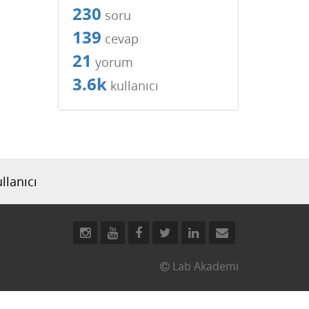
230
soru
139
cevap
21
yorum
3.6k
kullanıcı
llanıcı
Lab Akademi