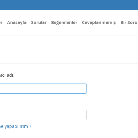
er
Anasayfa
Sorular
Beğenilenler
Cevaplanmamış
Bir Soru
ıcı adı:
e yapabilirim ?