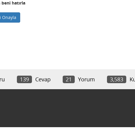
 beni hatırla
ni Onayla
ru
139
Cevap
21
Yorum
3,583
Ku