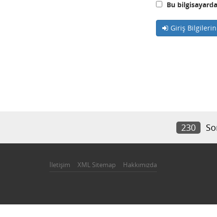
Bu bilgisayarda
Giriş Bilgileri
230
So
İletişim
XML Sitemap
Hakkımızda