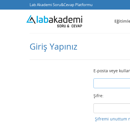
Lab Akademi Soru&Cevap Platformu
Eğitiml
Giriş Yapınız
E-posta veye kullan
Şifre:
Şifremi unuttum n