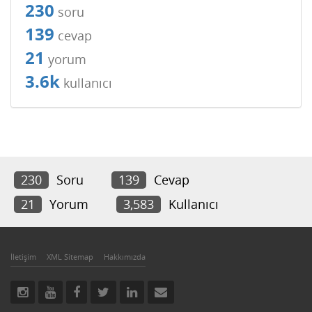
230
soru
139
cevap
21
yorum
3.6k
kullanıcı
230
Soru
139
Cevap
21
Yorum
3,583
Kullanıcı
İletişim
XML Sitemap
Hakkımızda