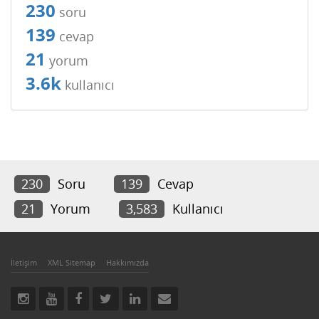
230
soru
139
cevap
21
yorum
3.6k
kullanıcı
230
Soru
139
Cevap
21
Yorum
3,583
Kullanıcı
İletişim
XML Sitemap
Hakkımızda