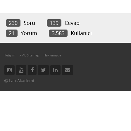
230
Soru
139
Cevap
21
Yorum
3,583
Kullanıcı
İletişim
XML Sitemap
Hakkımızda
Lab Akademi