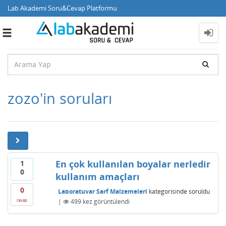
Lab Akademi Soru&Cevap Platformu
Toggle
navigation
zozo'in soruları
En çok kullanılan boyalar nerledir
1
0
kullanım amaçları
0
Laboratuvar Sarf Malzemeleri
kategorisinde
soruldu
|
499
kez görüntülendi
cevap