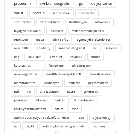
proteomik
sıvı-kromatografisi
gc
deiyonize-su
saf-su
protein
bunzen-beki
disinfection
sterilization
dezenfeksiyon
sterilizasyon
ultraviyole
biyogüvenlik-kabini
inkübatör
fosfat-tampon-çözeltisi
reaksiyon
maya
ultra-saf-su
agaroz-jel-elektroforezi
miscibility
solubility
gaz-kromatografisi
hcl
kimyasal
ilaç
iso-17025
kovid-19
covid-19
corona
koronavirüs
-
farmakope
akreditasyon
mikroorganizma
çözeltilerin-karışabilirliği
bio-safety-level
membran-filtre
validasyon
inhibitor
peptomimetic
ptd
tat
dna-isolation
hücre
çekerocak
prokaryot
ökaryot
bakteri
fermantasyon
kalite-yönetim-sistemi
enzim
elisa
atomik-absorpsiyon-spektrofotometresi
asit
biyoteknoloji
uv
peptit
kolon-hplc-kromatografi-mobil
numune