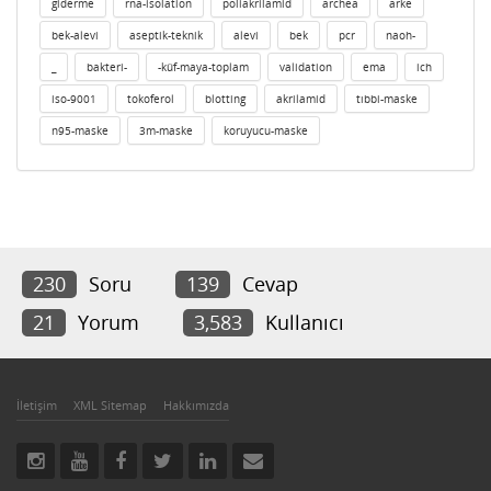
giderme
rna-isolation
poliakrilamid
archea
arke
bek-alevi
aseptik-teknik
alevi
bek
pcr
naoh-
_
bakteri-
-küf-maya-toplam
validation
ema
ich
iso-9001
tokoferol
blotting
akrilamid
tıbbi-maske
n95-maske
3m-maske
koruyucu-maske
230
Soru
139
Cevap
21
Yorum
3,583
Kullanıcı
İletişim
XML Sitemap
Hakkımızda