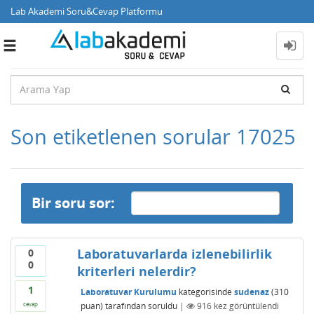
Lab Akademi Soru&Cevap Platformu
Toggle
navigation
Son etiketlenen sorular 17025
Bir soru sor:
Laboratuvarlarda izlenebilirlik
0
0
kriterleri nelerdir?
1
Laboratuvar Kurulumu
kategorisinde
sudenaz
(
310
puan)
tarafından
soruldu
|
916
kez görüntülendi
cevap