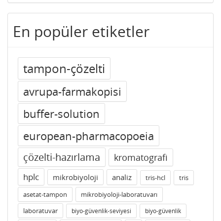
En popüler etiketler
tampon-çözelti
avrupa-farmakopisi
buffer-solution
european-pharmacopoeia
çözelti-hazırlama
kromatografi
hplc
mikrobiyoloji
analiz
tris-hcl
tris
asetat-tampon
mikrobiyoloji-laboratuvarı
laboratuvar
biyo-güvenlik-seviyesi
biyo-güvenlik