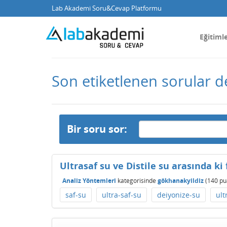
Lab Akademi Soru&Cevap Platformu
Eğitiml
Son etiketlenen sorular 
Bir soru sor:
Ultrasaf su ve Distile su arasında ki 
Analiz Yöntemleri
kategorisinde
gökhanakyildiz
(
140
pu
saf-su
ultra-saf-su
deiyonize-su
ult