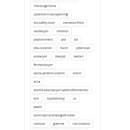
mikroorganizma
çözeltilerin-karışabilirliği
bio-safety-level
membran-filtre
validasyon
inhibitor
peptomimetic
ptd
tat
dna-isolation
hücre
çekerocak
prokaryot
ökaryot
bakteri
fermantasyon
kalite-yönetim-sistemi
enzim
elisa
atomik-absorpsiyon-spektrofotometresi
asit
biyoteknoloji
uv
peptit
kolon-hplc-kromatografi-mobil
numune
giderme
rna-isolation